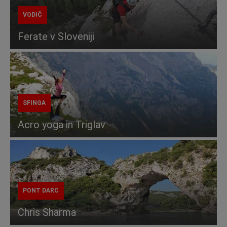
VODIČ
Ferate v Sloveniji
SFINGA
Acro yoga in Triglav
PONT DARC
Chris Sharma