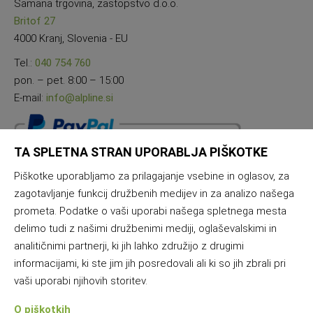
Samana trgovina, zastopstvo d.o.o.
Britof 27
4000 Kranj, Slovenia - EU
Tel.:
040 754 760
pon. – pet. 8:00 – 15:00
E-mail:
info@alpline.si
TA SPLETNA STRAN UPORABLJA PIŠKOTKE
Piškotke uporabljamo za prilagajanje vsebine in oglasov, za
zagotavljanje funkcij družbenih medijev in za analizo našega
prometa. Podatke o vaši uporabi našega spletnega mesta
delimo tudi z našimi družbenimi mediji, oglaševalskimi in
analitičnimi partnerji, ki jih lahko združijo z drugimi
informacijami, ki ste jim jih posredovali ali ki so jih zbrali pri
vaši uporabi njihovih storitev.
O piškotkih