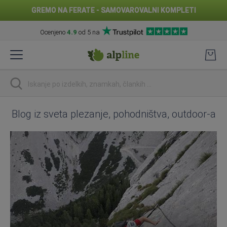
GREMO NA FERATE - SAMOVAROVALNI KOMPLETI
Ocenjeno
4.9
od 5 na
Preskoči
na
vsebino
Iskanje
Blog iz sveta plezanje, pohodništva, outdoor-a