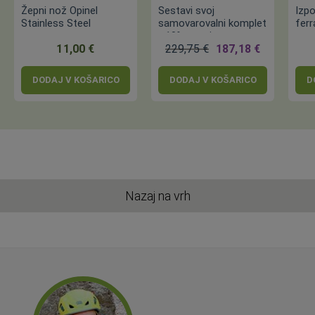
Žepni nož Opinel
Sestavi svoj
Izpo
Stainless Steel
samovarovalni komplet
ferr
- 10% ceneje
11,00 €
229,75 €
187,18 €
DODAJ V KOŠARICO
DODAJ V KOŠARICO
D
Nazaj na vrh