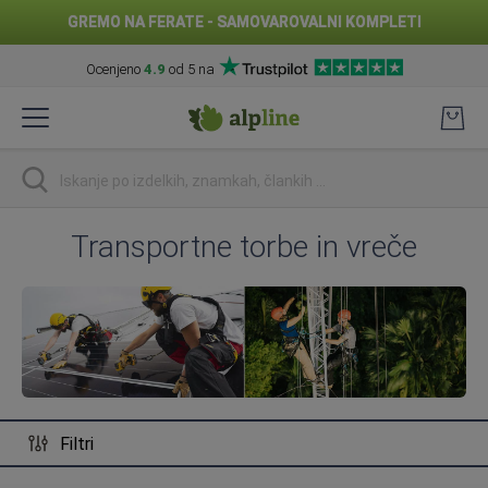
GREMO NA FERATE - SAMOVAROVALNI KOMPLETI
Ocenjeno
4.9
od 5 na
Preskoči
na
vsebino
Iskanje
Transportne torbe in vreče
Filtri