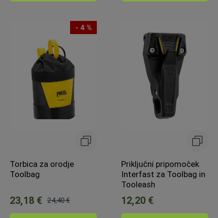
- 4 %
Torbica za orodje
Priključni pripomoček
Toolbag
Interfast za Toolbag in
Tooleash
23,18 €
12,20 €
24,40 €
Običajna