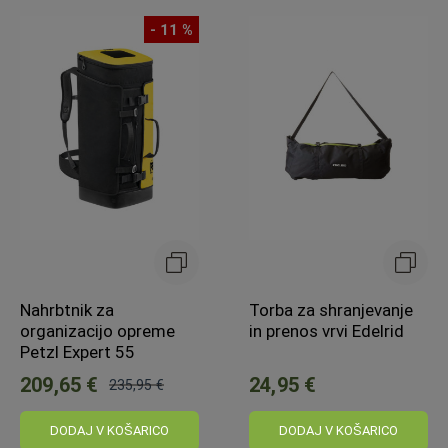
- 11 %
Nahrbtnik za
Torba za shranjevanje
organizacijo opreme
in prenos vrvi Edelrid
Petzl Expert 55
209,65 €
24,95 €
235,95 €
Običajna
cena:
DODAJ V KOŠARICO
DODAJ V KOŠARICO