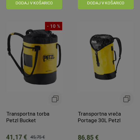
cena:
DODAJ V KOŠARICO
DODAJ V KOŠARICO
- 10 %
Transportna torba
Transportna vreča
Petzl Bucket
Portage 30L Petzl
41,17 €
86,85 €
45,75 €