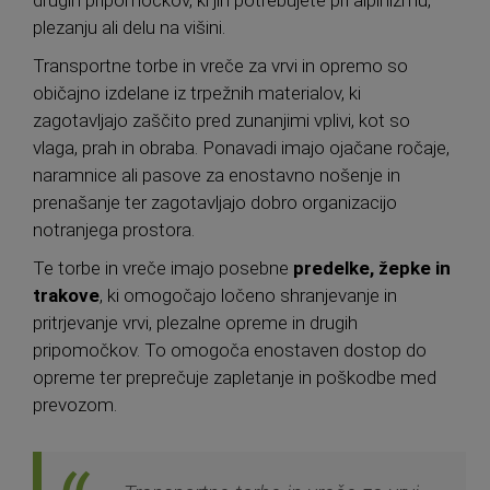
drugih pripomočkov, ki jih potrebujete pri alpinizmu,
plezanju ali delu na višini.
Transportne torbe in vreče za vrvi in opremo so
običajno izdelane iz trpežnih materialov, ki
zagotavljajo zaščito pred zunanjimi vplivi, kot so
vlaga, prah in obraba. Ponavadi imajo ojačane ročaje,
naramnice ali pasove za enostavno nošenje in
prenašanje ter zagotavljajo dobro organizacijo
notranjega prostora.
Te torbe in vreče imajo posebne
predelke, žepke in
trakove
, ki omogočajo ločeno shranjevanje in
pritrjevanje vrvi, plezalne opreme in drugih
pripomočkov. To omogoča enostaven dostop do
opreme ter preprečuje zapletanje in poškodbe med
prevozom.