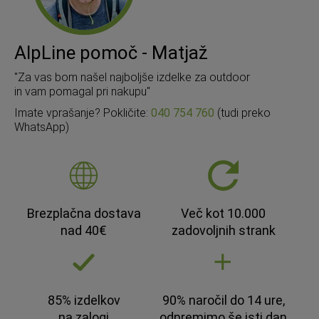
AlpLine pomoč - Matjaž
"Za vas bom našel najboljše izdelke za outdoor
in vam pomagal pri nakupu"
Imate vprašanje? Pokličite:
040 754 760
(tudi preko
WhatsApp)
Brezplačna dostava
Več kot 10.000
nad 40€
zadovoljnih strank
85% izdelkov
90% naročil do 14 ure,
na zalogi
odpremimo še isti dan