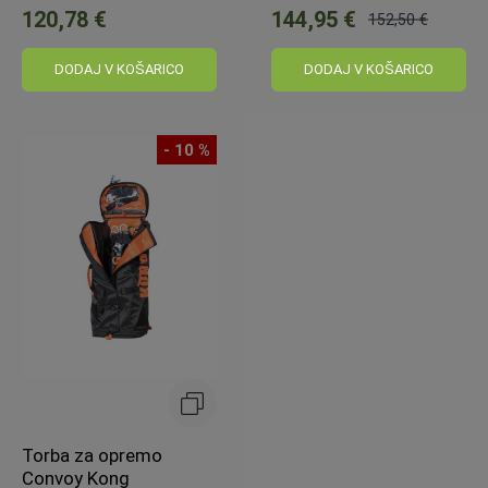
120,78 €
144,95 €
152,50 €
Običajna
cena:
DODAJ V KOŠARICO
DODAJ V KOŠARICO
- 10 %
Torba za opremo
Convoy Kong