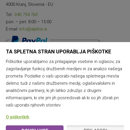
4000 Kranj, Slovenia - EU
Tel.:
040 754 760
pon. – pet. 8:00 – 15:00
E-mail:
info@alpline.si
TA SPLETNA STRAN UPORABLJA PIŠKOTKE
Piškotke uporabljamo za prilagajanje vsebine in oglasov, za
zagotavljanje funkcij družbenih medijev in za analizo našega
prometa. Podatke o vaši uporabi našega spletnega mesta
delimo tudi z našimi družbenimi mediji, oglaševalskimi in
analitičnimi partnerji, ki jih lahko združijo z drugimi
informacijami, ki ste jim jih posredovali ali ki so jih zbrali pri
vaši uporabi njihovih storitev.
O piškotkih