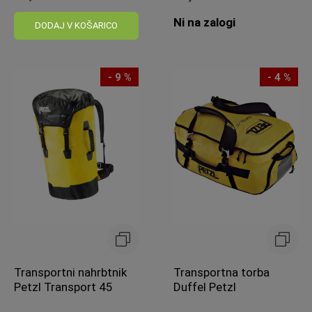
Običajna
Ni na zalogi
cena:
DODAJ V KOŠARICO
- 9 %
- 4 %
Transportni nahrbtnik
Transportna torba
Petzl Transport 45
Duffel Petzl