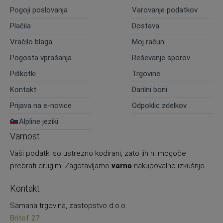
Pogoji poslovanja
Varovanje podatkov
Plačila
Dostava
Vračilo blaga
Moj račun
Pogosta vprašanja
Reševanje sporov
Piškotki
Trgovine
Kontakt
Darilni boni
Prijava na e-novice
Odpoklic zdelkov
Alpline jeziki
Varnost
Vaši podatki so ustrezno kodirani, zato jih ni mogoče
prebrati drugim. Zagotavljamo
varno
nakupovalno izkušnjo.
Kontakt
Samana trgovina, zastopstvo d.o.o.
Britof 27