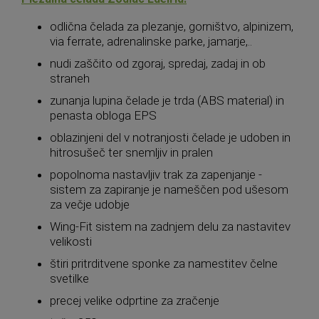
odlična čelada za plezanje, gorništvo, alpinizem,
via ferrate, adrenalinske parke, jamarje,..
nudi zaščito od zgoraj, spredaj, zadaj in ob
straneh
zunanja lupina čelade je trda (ABS material) in
penasta obloga EPS
oblazinjeni del v notranjosti čelade je udoben in
hitrosušeč ter snemljiv in pralen
popolnoma nastavljiv trak za zapenjanje -
sistem za zapiranje je nameščen pod ušesom
za večje udobje
Wing-Fit sistem na zadnjem delu za nastavitev
velikosti
štiri pritrditvene sponke za namestitev čelne
svetilke
precej velike odprtine za zračenje