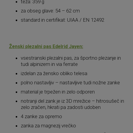
teža: 359 g
za obseg glave: 54 – 62 cm
standard in certifikat: UIAA / EN 12492
Ženski plezalni pas Edelrid Jayen:
vsestranski plezalni pas, za športno plezanje in
tudi alpinizem in via ferrate
izdelan za žensko obliko telesa
polno nastavljiv – nastavljive tudi nožne zanke
material je trpežen in zelo odporen
notranji del zank je iz 3D mrežice – hitrosušeč in
zelo zračen, hkrati pa zadosti udoben
4 zanke za opremo
zanka za magnezij vrečko