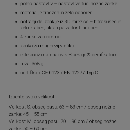
polno nastavljiv – nastavljive tudi nožne zanke
material je trpežen in zelo odporen
notranji del zank je iz 3D mrežice – hitrosušeč in
zelo zračen, hkrati pa zadosti udoben
4 zanke za opremo
zanka za magnezij vrečko
izdelani iz materialov s Bluesign® certifikatom
teža: 368 g
certifikati: CE 0123 / EN 12277 Typ C
Izberite svojo velikost:
Velikost S: obseg pasu: 63 – 83 cm / obseg nožne
zanke: 45 – 55 cm
Velikost M: obseg pasu: 70 – 90 cm / obseg nožne
zanke: 50 – 60 cm