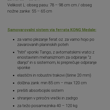
Velikost L: obseg pasu: 78 – 98 cm cm / obseg
nožne zanke: 55 – 65 cm
Samovarovalni sistem via ferrata KONG Medale:
za varno plezanje ferat oz. za varno hojo po
zavarovanih planinskih poteh
“hitri” vponki Tango, z avtomatskimi vratci z
enostavnim mehanizmom za odpiranje “z
dlanjo” in s sistemom, ki preprečuje odpiranje
vponke
elastični in robustni trakovi (širine 20 mm)
dolžina zank: min 85 cm – max 120 cm
prešiti absorbcijski sistem
shranjen v priročni vrečki in zadrgo
za težo posameznika 40 – 120 kg