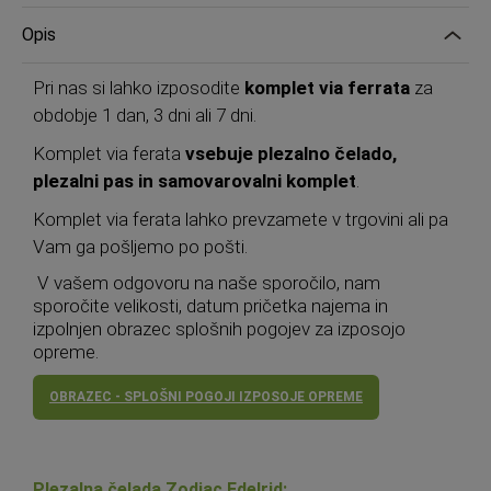
Opis
Pri nas si lahko izposodite
komplet via ferrata
za
obdobje 1 dan, 3 dni ali 7 dni.
Komplet via ferata
vsebuje plezalno čelado,
plezalni pas in samovarovalni komplet
.
Komplet via ferata lahko prevzamete v trgovini ali pa
Vam ga pošljemo po pošti.
V vašem odgovoru na naše sporočilo, nam
sporočite velikosti, datum pričetka najema in
izpolnjen obrazec splošnih pogojev za izposojo
opreme.
OBRAZEC - SPLOŠNI POGOJI IZPOSOJE OPREME
Plezalna čelada Zodiac Edelrid: