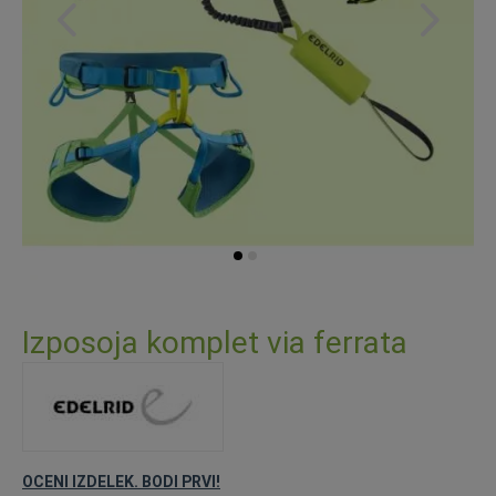
Preskoči
na
Izposoja komplet via ferrata
začetek
galerije
slik
OCENI IZDELEK. BODI PRVI!