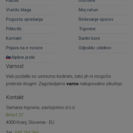
Plačila
Dostava
Vračilo blaga
Moj račun
Pogosta vprašanja
Reševanje sporov
Piškotki
Trgovine
Kontakt
Darilni boni
Prijava na e-novice
Odpoklic zdelkov
Alpline jeziki
Varnost
Vaši podatki so ustrezno kodirani, zato jih ni mogoče
prebrati drugim. Zagotavljamo
varno
nakupovalno izkušnjo.
Kontakt
Samana trgovina, zastopstvo d.o.o.
Britof 27
4000 Kranj, Slovenia - EU
Tel.:
040 754 760