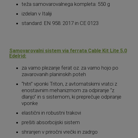
teža samovarovalnega kompleta: 550 g
izdelan v Italiji
standard: EN 958: 2017 in CE 0123
Samovarovalni sistem via ferrata Cable Kit Lite 5.0
Edelrid:
za varno plezanje ferat oz. za varno hojo po
zavarovanih planinskih poteh
“hitri” vponki Triton, z avtomatskimi vratci z
enostavnim mehanizmom za odpiranje “z
dlanjo” in s sistemom, ki preprečuje odpiranje
vponke
elastični in robustni trakovi
prešiti absorbcijski sistem
shranjen v priročni vrečki in zadrgo