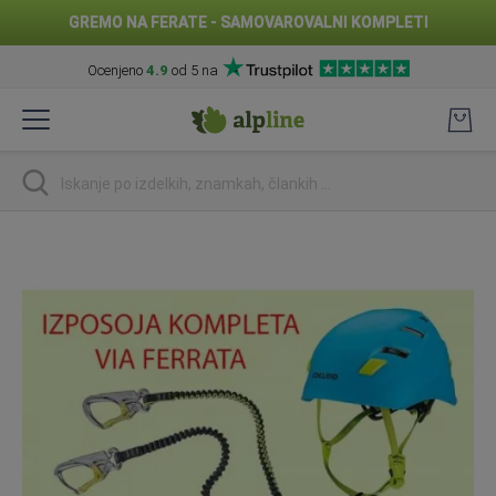
GREMO NA FERATE - SAMOVAROVALNI KOMPLETI
Ocenjeno
4.9
od 5 na
Preskoči
na
vsebino
Iskanje
Preskoči
na
konec
galerije
slik