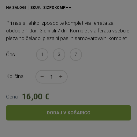
NA ZALOGI
SKU
SIZPOKOMP----
Pri
nas si lahko izposodite komplet via ferrata za
obdobje 1 dan, 3 dni ali 7 dni. Komplet via ferata vsebuje
plezalno čelado, plezalni pas in samovarovalni komplet.
Čas
1
3
7
Količina
16,00 €
Cena:
DODAJ V KOŠARICO