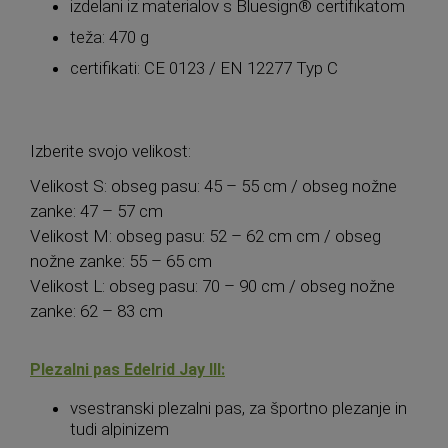
izdelani iz materialov s Bluesign® certifikatom
teža: 470 g
certifikati: CE 0123 / EN 12277 Typ C
Izberite svojo velikost:
Velikost S: obseg pasu: 45 – 55 cm / obseg nožne
zanke: 47 – 57 cm
Velikost M: obseg pasu: 52 – 62 cm cm / obseg
nožne zanke: 55 – 65 cm
Velikost L: obseg pasu: 70 – 90 cm / obseg nožne
zanke: 62 – 83 cm
Plezalni pas Edelrid Jay III:
vsestranski plezalni pas, za športno plezanje in
tudi alpinizem