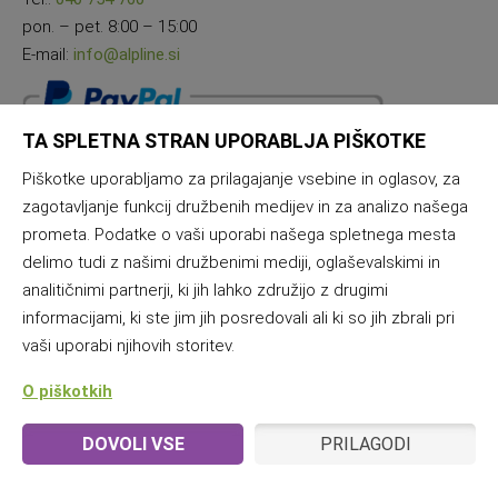
pon. – pet. 8:00 – 15:00
E-mail:
info@alpline.si
TA SPLETNA STRAN UPORABLJA PIŠKOTKE
Piškotke uporabljamo za prilagajanje vsebine in oglasov, za
zagotavljanje funkcij družbenih medijev in za analizo našega
prometa. Podatke o vaši uporabi našega spletnega mesta
delimo tudi z našimi družbenimi mediji, oglaševalskimi in
analitičnimi partnerji, ki jih lahko združijo z drugimi
informacijami, ki ste jim jih posredovali ali ki so jih zbrali pri
vaši uporabi njihovih storitev.
O piškotkih
DOVOLI VSE
PRILAGODI