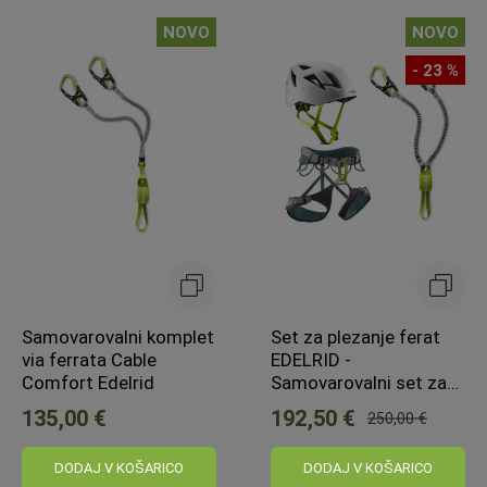
NOVO
NOVO
- 23 %
Samovarovalni komplet
Set za plezanje ferat
via ferrata Cable
EDELRID -
Comfort Edelrid
Samovarovalni set za
ferate!
135,00 €
192,50 €
250,00 €
Običajna
cena:
DODAJ V KOŠARICO
DODAJ V KOŠARICO