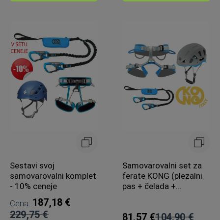
Sestavi svoj
Samovarovalni set za
samovarovalni komplet
ferate KONG (plezalni
- 10% ceneje
pas + čelada +
samovarovalni sistem)
187,18 €
Cena:
229,75 €
81,57 €
104,90 €