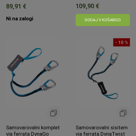
109,90 €
89,91 €
Ni na zalogi
DODAJ V KOŠARICO
- 10 %
Samovarovalni komplet
Samovarovalni sisitem
via ferrata DynaGo
via ferrata DynaTwist