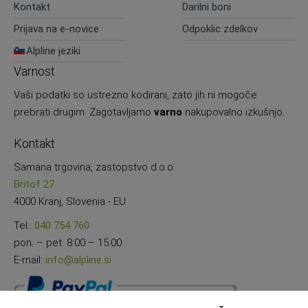
Kontakt
Darilni boni
Prijava na e-novice
Odpoklic zdelkov
Alpline jeziki
Varnost
Vaši podatki so ustrezno kodirani, zato jih ni mogoče
prebrati drugim. Zagotavljamo
varno
nakupovalno izkušnjo.
Kontakt
Samana trgovina, zastopstvo d.o.o.
Britof 27
4000 Kranj, Slovenia - EU
Tel.:
040 754 760
pon. – pet. 8:00 – 15:00
E-mail:
info@alpline.si