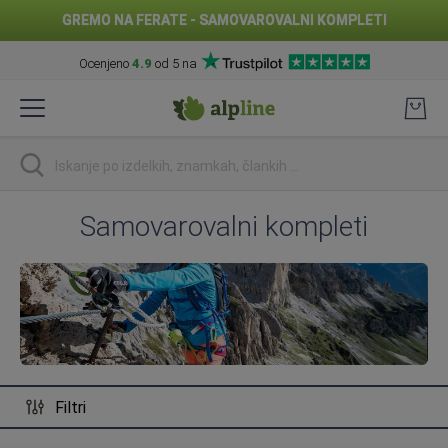
GREMO NA FERATE - SAMOVAROVALNI KOMPLETI
Ocenjeno
4.9
od 5 na
Preskoči
na
vsebino
Iskanje
Samovarovalni kompleti
Filtri