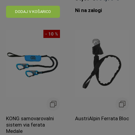
Običajna
Običajna
Ni na zalogi
cena:
cena:
DODAJ V KOŠARICO
- 10 %
KONG samovarovalni
AustriAlpin Ferrata Bloc
sistem via ferata
Medale