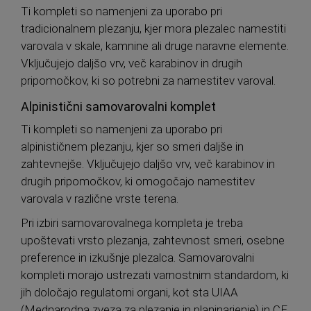
Ti kompleti so namenjeni za uporabo pri
tradicionalnem plezanju, kjer mora plezalec namestiti
varovala v skale, kamnine ali druge naravne elemente.
Vključujejo daljšo vrv, več karabinov in drugih
pripomočkov, ki so potrebni za namestitev varoval.
Alpinistični samovarovalni komplet
Ti kompleti so namenjeni za uporabo pri
alpinističnem plezanju, kjer so smeri daljše in
zahtevnejše. Vključujejo daljšo vrv, več karabinov in
drugih pripomočkov, ki omogočajo namestitev
varovala v različne vrste terena.
Pri izbiri samovarovalnega kompleta je treba
upoštevati vrsto plezanja, zahtevnost smeri, osebne
preference in izkušnje plezalca. Samovarovalni
kompleti morajo ustrezati varnostnim standardom, ki
jih določajo regulatorni organi, kot sta UIAA
(Mednarodna zveza za plezanje in planinarjenje) in CE