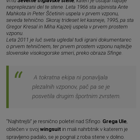
vrhu
Severne triglavske stene
, kateri je ostajal najdlje
nepreplezani del te stene. Leta 1966 sta alpinista Ante
Mahkota in Peter Ščetinin uspela v prvem vzponu,
seveda tehnično. Skoraj trideset let kasneje, 1995, pa sta
Gregor Kresal in Miha Kajzelj uspela v prvem prostem
vzponu.
Leta 2011 je luč sveta ugledal tudi igrani dokumentarec
o prvem tehničnem, ter prvem prostem vzponu najtežje
slovenske visokogorske smeri, preko obraza Sfinge.
A tokratna ekipa ni ponavljala
plezalnih vzponov, pač pa se je
posvetila drugim športnim zvrstem.
“Najhitrejši” je resnično poletel nad Sfingo.
Grega Ule
,
oblečen v svoj
wingsuit
in mali nahrbtnik v katerem je
spravljeno padalo, se je pognal z roba stene v dolino.