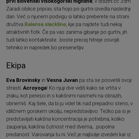
prvi slovenski visokogorski highline
, v dolžini cc 35m.
Zaradi obilice priprav, sta hojo po gurtni izvedla naslednji
dan. Več o njunem podvigu si lahko preberete na strani
društva
Balansa slackline
, kje pa najdete tudi nekaj
atraktivnih fotk. Če pa vas zanima gibanje po gurtni, jih
tudi lahko kontaktirate…boste precej hitreje osvojili
tehniko in napredek bo presenetljiv.
Ekipa
Eva Brovinsky
in
Vesna Juvan
pa sta se posvetili svoji
strasti.
Acroyoga
! Ko njuji dve vidiš kako se vrtita v
zraku, kot peresci in s kakšnimi nasmehi na obrazih,
obnemiš. Kaj šele, da bi ju videl tik nad prepadno steno, v
idiličnem gorskem okolju, nepredstavljivo. Težko pa si je
predstavljati kakšna koncentracija je potrebna, koliko
zaupanja, kakšna čutnost med dvema,…popolna
predanost. Varovanja tu ni. Več je najbolje izvedeti kar iz