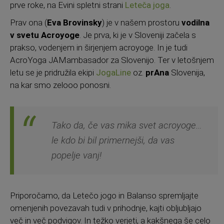
prve roke, na Evini spletni strani
Leteča joga
.
Prav ona (
Eva Brovinsky
) je v našem prostoru
vodilna
v svetu Acroyoge
. Je prva, ki je v Sloveniji začela s
prakso, vodenjem in širjenjem acroyoge. In je tudi
AcroYoga JAMambasador za Slovenijo. Ter v letošnjem
letu se je pridružila ekipi
JogaLine
oz.
prAna
Slovenija,
na kar smo zelooo ponosni.
Tako da, če vas mika svet acroyoge…
le kdo bi bil primernejši, da vas
popelje vanj!
Priporočamo, da Letečo jogo in Balanso spremljajte
omenjenih povezavah tudi v prihodnje, kajti obljubljajo
več in več podvigov. In težko verjeti, a kakšnega še celo