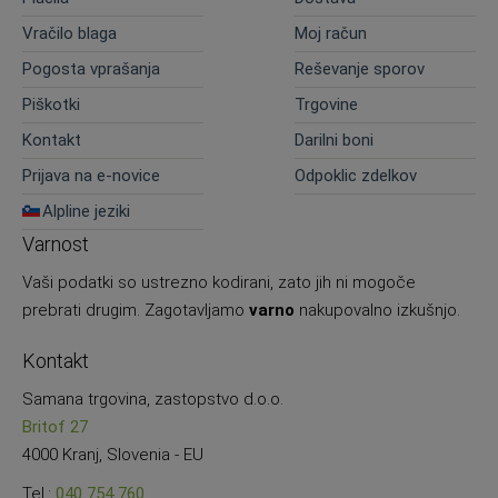
Vračilo blaga
Moj račun
Pogosta vprašanja
Reševanje sporov
Piškotki
Trgovine
Kontakt
Darilni boni
Prijava na e-novice
Odpoklic zdelkov
Alpline jeziki
Varnost
Vaši podatki so ustrezno kodirani, zato jih ni mogoče
prebrati drugim. Zagotavljamo
varno
nakupovalno izkušnjo.
Kontakt
Samana trgovina, zastopstvo d.o.o.
Britof 27
4000 Kranj, Slovenia - EU
Tel.:
040 754 760