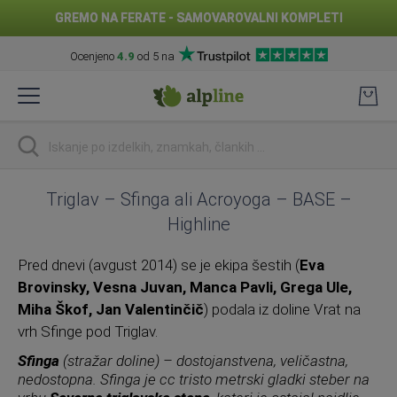
GREMO NA FERATE - SAMOVAROVALNI KOMPLETI
Ocenjeno
4.9
od 5 na
Preskoči
na
vsebino
Iskanje
Triglav – Sfinga ali Acroyoga – BASE –
Highline
Pred dnevi (avgust 2014) se je ekipa šestih (
Eva
Brovinsky, Vesna Juvan, Manca Pavli, Grega Ule,
Miha Škof, Jan Valentinčič
) podala iz doline Vrat na
vrh Sfinge pod Triglav.
Sfinga
(stražar doline) – dostojanstvena, veličastna,
nedostopna. Sfinga je cc tristo metrski gladki steber na