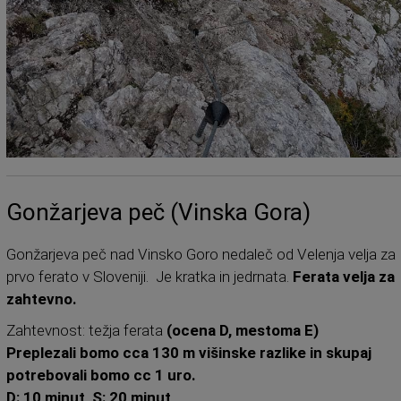
Gonžarjeva peč (Vinska Gora)
Gonžarjeva peč nad Vinsko Goro nedaleč od Velenja velja za
prvo ferato v Sloveniji. Je kratka in jedrnata.
Ferata velja za
zahtevno.
Zahtevnost: težja ferata
(ocena D, mestoma E)
Preplezali bomo cca 130 m višinske razlike in skupaj
potrebovali bomo cc 1 uro.
D: 10 minut, S: 20 minut