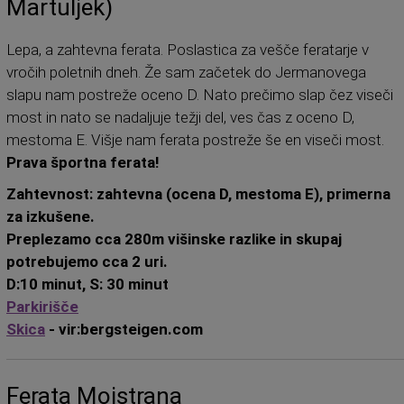
Martuljek)
Lepa, a zahtevna ferata. Poslastica za vešče feratarje v
vročih poletnih dneh. Že sam začetek do Jermanovega
slapu nam postreže oceno D. Nato prečimo slap čez viseči
most in nato se nadaljuje težji del, ves čas z oceno D,
mestoma E. Višje nam ferata postreže še en viseči most.
Prava športna ferata!
Zahtevnost: zahtevna (ocena D, mestoma E), primerna
za izkušene.
Preplezamo cca 280m višinske razlike in skupaj
potrebujemo cca 2 uri.
D:10 minut, S: 30 minut
Parkirišče
Skica
- vir:bergsteigen.com
Ferata Mojstrana