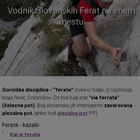
Vodnik Slovenskih Ferat na enem
mestu
Gorniška disciplina - “ferate”
izvira iz Italije, iz rojstnega
kraja ferat, Dolomitov. Od tod tudi ime
"via ferrata"
(železna pot)
. Bolj slovensko jih imenujemo
zavarovana
plezalna pot
, lahko tudi
plezalna pot
PP).
Ferate - kazalo
Kaj je ferata