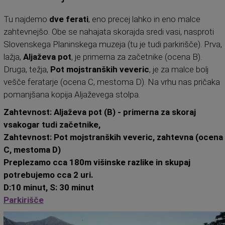
Tu najdemo
dve ferati
, eno precej lahko in eno malce
zahtevnejšo. Obe se nahajata skorajda sredi vasi, nasproti
Slovenskega Planinskega muzeja (tu je tudi parkirišče). Prva,
lažja,
Aljaževa pot
, je primerna za začetnike (ocena B).
Druga, težja,
Pot mojstranških veveric
, je za malce bolj
vešče feratarje (ocena C, mestoma D). Na vrhu nas pričaka
pomanjšana kopija Aljaževega stolpa.
Zahtevnost: Aljaževa pot (B) -
primerna za skoraj
vsakogar tudi začetnike
,
Zahtevnost:
Pot mojstranških veveric, zahtevna (ocena
C, mestoma D)
Preplezamo cca 180m višinske razlike in skupaj
potrebujemo cca 2 uri.
D:10 minut, S: 30 minut
Parkirišče