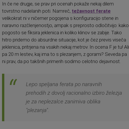
In če ne drugje, se prav pri ocenah pokaže nekaj dilem
tovrstno nadelanih poti. Namreč,
težavnost ferate
velikokrat ni v ničemer pogojena s konfiguracijo stene in
naravno razčlenjenostjo, ampak s preprosto odločitvijo: kako
pogosto se fiksira jeklenica in koliko klinov se zabije. Tako
hitro pridemo do absurdne situacije, kot je čez previs viseča
jeklenica, pritrjena na vsakih nekaj metrov. In ocena F je tu! Ali
pa 20 m lestev, kaj ima to s plezanjem, z gorami? Seveda pa
ni prav, da po takšnih primerih sodimo celotno dejavnost.
Lepo speljana ferata po naravnih
prehodih z dovolj racionalno izbiro železja
je za neplezalce zanimiva oblika
"plezanja".