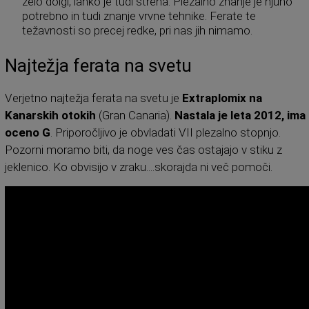
zelo dolgi, lahko je tudi streha. Plezalno znanje je njuno
potrebno in tudi znanje vrvne tehnike. Ferate te
težavnosti so precej redke, pri nas jih nimamo.
Najtežja ferata na svetu
Verjetno najtežja ferata na svetu je
Extraplomix na
Kanarskih otokih
(Gran Canaria).
Nastala je leta 2012, ima
oceno G
. Priporočljivo je obvladati VII plezalno stopnjo.
Pozorni moramo biti, da noge ves čas ostajajo v stiku z
jeklenico. Ko obvisijo v zraku....skorajda ni več pomoči.