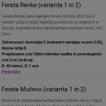
Ferata Renke (varianta 1 in 2)
Ferata Renke naša najkrajša ferata. Od leta 2022 sta 2
varianti. Lažja in težja. Največja posebnost je urejenost in
dostop, ki poteka preko zapuščenega visečega mostu čez
Savo.
Zahtevnost: leva lažja C (nekateri navajajo oceno C/D),
desna težja E
Preplezamo cca 100m višinske razlike in potrebujemo
cca 2 uri za krog.
D: 40 minut, S: 1 ura
Parkirišče
Ferata Mučevo (varianta 1 in 2)
Mučevo je izrazita divja hudourniška soteska. Ob in v njej je