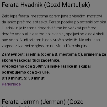
Ferata Hvadnik (Gozd Martuljek)
Zelo lepa ferata, mestoma opremljena z visečimi mostovi,
da lahko prečimo sotesko. Ferata poteka po soteski potoka
Hladnik in je izjemna dogodivščima ko večkrat prečimo
deročo vodo ali plezamo po jeklenici, speljani po gladki skali
nad vodo. Nudi prijeten hlad v vročih poletjih. Na vrhu nas
zagradi z izjemni razgledom na Martuljško skupino.
Zahtevnost: srednja (ocena B, mestoma C), primerna za
skoraj vsakogar tudi začetnike.
Preplezamo cca 250m višinske razlike in skupaj
potrebujemo cca 2-3 ure.
D:10 minut, S: 30 minut
Parkirišče
Ferata Jerm’n (Jerman) (Gozd