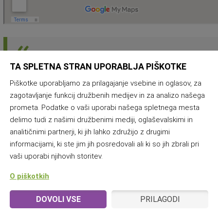
Namigov za feratanje na domačih tleh je
TA SPLETNA STRAN UPORABLJA PIŠKOTKE
več kot dovolj. Priporočamo obisk
arhiva
ferat v Slovenij in tujini
, kjer boste našli
Piškotke uporabljamo za prilagajanje vsebine in oglasov, za
zagotavljanje funkcij družbenih medijev in za analizo našega
tudi
skice ferat
.
Celoten članek v reviji
prometa. Podatke o vaši uporabi našega spletnega mesta
Sokol v PDF obliki!
. Srečno pot!
delimo tudi z našimi družbenimi mediji, oglaševalskimi in
analitičnimi partnerji, ki jih lahko združijo z drugimi
informacijami, ki ste jim jih posredovali ali ki so jih zbrali pri
vaši uporabi njihovih storitev.
O piškotkih
DOVOLI VSE
PRILAGODI