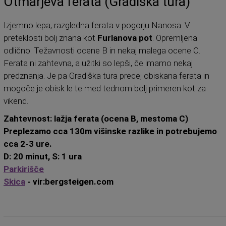
Otmarjeva ferata (Gradiška tura)
Izjemno lepa, razgledna ferata v pogorju Nanosa. V
preteklosti bolj znana kot
Furlanova pot
. Opremljena
odlično. Težavnosti ocene B in nekaj malega ocene C.
Ferata ni zahtevna, a užitki so lepši, če imamo nekaj
predznanja. Je pa Gradiška tura precej obiskana ferata in
mogoče je obisk le te med tednom bolj primeren kot za
vikend.
Zahtevnost: lažja ferata (ocena B, mestoma C)
Preplezamo cca 130m višinske razlike in potrebujemo
cca 2-3 ure.
D: 20 minut, S: 1 ura
Parkirišče
Skica
- vir:bergsteigen.com