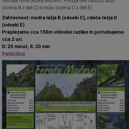
nastala nova ferata Mučevo. Ponuja dve različici, lažjo
(ocena B z deli C) in težjo (ocena D z deli E).
Zahtevnost: modra lažja B (odseki C), rdeča težja D
(odseki E)
Preplezamo cca 150m višinske razlike in potrebujemo
cca 2 uri.
D: 20 minut, S: 20 min
Parkirišče