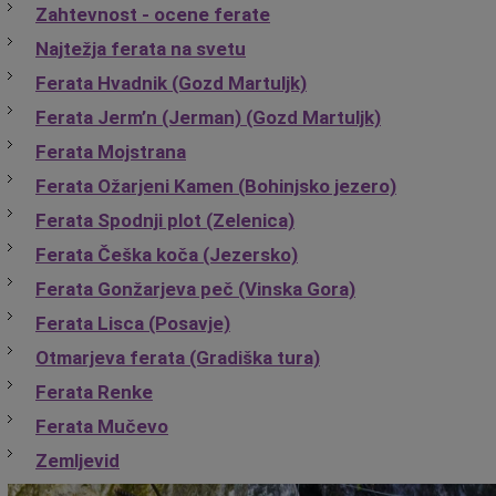
Zahtevnost - ocene ferate
Najtežja ferata na svetu
Ferata Hvadnik (Gozd Martuljk)
Ferata Jerm’n (Jerman) (Gozd Martuljk)
Ferata Mojstrana
Ferata Ožarjeni Kamen (Bohinjsko jezero)
Ferata Spodnji plot (Zelenica)
Ferata Češka koča (Jezersko)
Ferata Gonžarjeva peč (Vinska Gora)
Ferata Lisca (Posavje)
Otmarjeva ferata (Gradiška tura)
Ferata Renke
Ferata Mučevo
Zemljevid