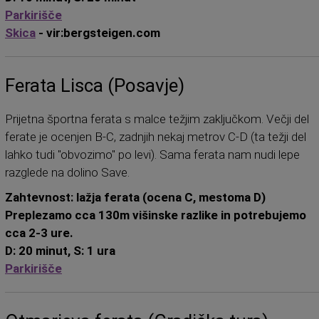
Parkirišče
Skica
- vir:bergsteigen.com
Ferata Lisca (Posavje)
Prijetna športna ferata s malce težjim zaključkom. Večji del
ferate je ocenjen B-C, zadnjih nekaj metrov C-D (ta težji del
lahko tudi "obvozimo" po levi). Sama ferata nam nudi lepe
razglede na dolino Save.
Zahtevnost: lažja ferata (ocena C, mestoma D)
Preplezamo cca 130m višinske razlike in potrebujemo
cca 2-3 ure.
D: 20 minut, S: 1 ura
Parkirišče