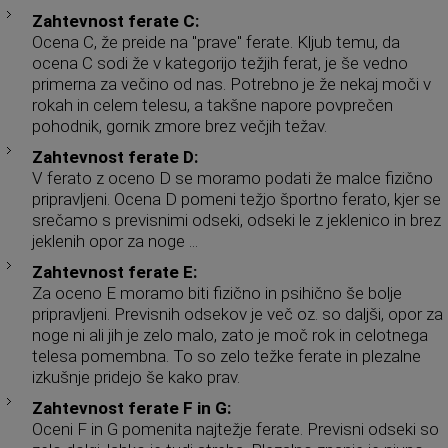
Zahtevnost ferate C:
Ocena C, že preide na "prave" ferate. Kljub temu, da
ocena C sodi že v kategorijo težjih ferat, je še vedno
primerna za večino od nas. Potrebno je že nekaj moči v
rokah in celem telesu, a takšne napore povprečen
pohodnik, gornik zmore brez večjih težav.
Zahtevnost ferate D:
V ferato z oceno D se moramo podati že malce fizično
pripravljeni. Ocena D pomeni težjo športno ferato, kjer se
srečamo s previsnimi odseki, odseki le z jeklenico in brez
jeklenih opor za noge ...
Zahtevnost ferate E:
Za oceno E moramo biti fizično in psihično še bolje
pripravljeni. Previsnih odsekov je več oz. so daljši, opor za
noge ni ali jih je zelo malo, zato je moč rok in celotnega
telesa pomembna. To so zelo težke ferate in plezalne
izkušnje pridejo še kako prav.
Zahtevnost ferate F in G:
Oceni F in G pomenita najtežje ferate. Previsni odseki so