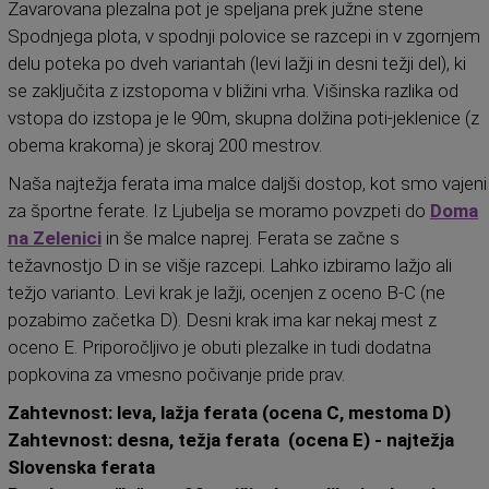
Zavarovana plezalna pot je speljana prek južne stene
Spodnjega plota, v spodnji polovice se razcepi in v zgornjem
delu poteka po dveh variantah (levi lažji in desni težji del), ki
se zaključita z izstopoma v bližini vrha. Višinska razlika od
vstopa do izstopa je le 90m, skupna dolžina poti-jeklenice (z
obema krakoma) je skoraj 200 mestrov.
Naša najtežja ferata ima malce daljši dostop, kot smo vajeni
za športne ferate. Iz Ljubelja se moramo povzpeti do
Doma
na Zelenici
in še malce naprej. Ferata se začne s
težavnostjo D in se višje razcepi. Lahko izbiramo lažjo ali
težjo varianto. Levi krak je lažji, ocenjen z oceno B-C (ne
pozabimo začetka D). Desni krak ima kar nekaj mest z
oceno E. Priporočljivo je obuti plezalke in tudi dodatna
popkovina za vmesno počivanje pride prav.
Zahtevnost: leva, lažja ferata (ocena C, mestoma D)
Zahtevnost: desna, težja ferata (ocena E) - najtežja
Slovenska ferata