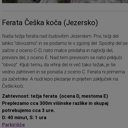
Ferata Češka koča (Jezersko)
Naša težja ferata nad čudovitim Jezerskim. Prvi, težji del
lahko "obvozimo" in se podamo le v zgornji del. Spodnji del se
začne z oceno C-D, nato malce predaha in najtežji del,
previsni del, z oceno E. Nad tem previsom se nato priključi
"obvoz". Kljub temu, da vrhnji del ni več tako težak, je še
vedno zahteven in se ponaša z oceno C. Ferata ni primerna
za začetnike. A nudi lepo plezanje in prijeten zaključek na
Češki koči.
Zahtevnost: težja ferata (ocena D, mestoma E)
Preplezamo cca 300m višinske razlike in skupaj
potrebujemo cca 3 ure.
D: 40 minut, S: 1 ura
Parkirišče