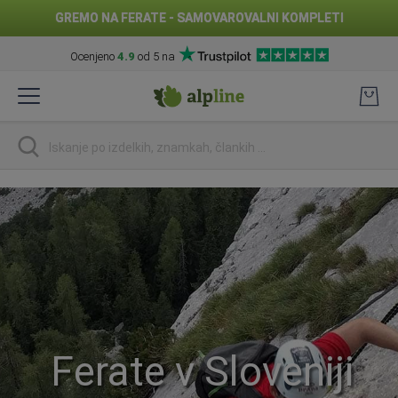
GREMO NA FERATE - SAMOVAROVALNI KOMPLETI
Ocenjeno
4.9
od 5 na
Preskoči
na
vsebino
Iskanje
Ferate v Sloveniji