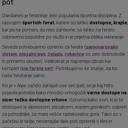
pot
Dandanes je feratanje zelo popularna športna disciplina. Z
razvojem
športnih ferat
, katere so lahko
dostopne, krajše
,
kar pa ne pomeni, da niso zahtevne, se lahko na ferato
odpravimo popoldne po službi in je prijetna oblika rekreacije.
Seveda potrebujemo opremo za ferate (
samovarovalni
sistem
,
plezalni pas
,
čelado
,
rokavice
so zelo dobrodošle
in primerno obutev). Velikokrat je najceneje izbrati kar
komplet (
via ferata set
). Potrebujemo še znanje, da bo
naše feratanje varno.
Ko je v Alpe začelo zahajati vse več ljudi, se je kaj hitro
pojavila potreba kako množici omogočiti
varne dostope na
sicer težko dostopne vrhove
. Oziroma kako svet, ki je bil
dostopen le alpinistom, plezalcem, resnim gornikom, odpreti
za pohodnike, za manj vešče raziskovalce gora. Tako so v
začetku le težje, nevarnejše dele poti opremili s klini in