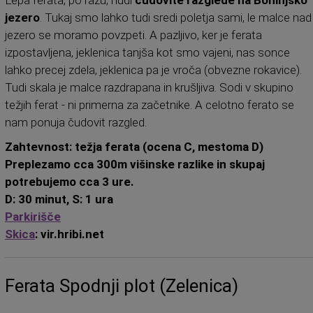
Lepa ferata, po razu, nudi
čudovite razglede na Bohinjsko
jezero
. Tukaj smo lahko tudi sredi poletja sami, le malce nad
jezero se moramo povzpeti. A pazljivo, ker je ferata
izpostavljena, jeklenica tanjša kot smo vajeni, nas sonce
lahko precej zdela, jeklenica pa je vroča (obvezne rokavice).
Tudi skala je malce razdrapana in krušljiva. Sodi v skupino
težjih ferat - ni primerna za začetnike. A celotno ferato se
nam ponuja čudovit razgled.
Zahtevnost: težja ferata (ocena C, mestoma D)
Preplezamo cca 300m višinske razlike in skupaj
potrebujemo cca 3 ure.
D: 30 minut, S: 1 ura
Parkirišče
Skica
: vir.hribi.net
Ferata Spodnji plot (Zelenica)