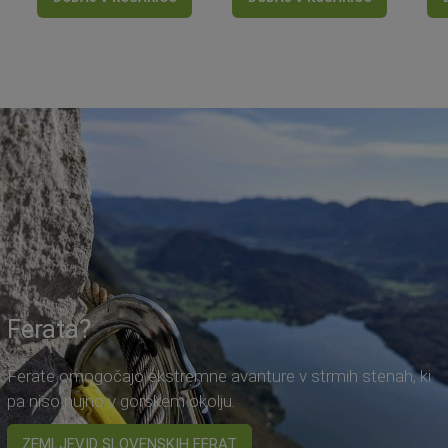
Ferata?
Ferate omogočajo ekstremne avanture v strmih stenah, ki
pa niso nujno v gorskem okolju.
ZEMLJEVID SLOVENSKIH FERAT