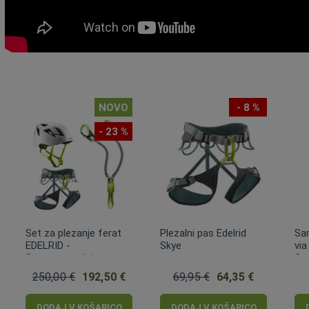
NOVO
- 8 %
- 23 %
Set za plezanje ferat
Plezalni pas Edelrid
Sa
EDELRID -
Skye
via
Samovarovalni set za
Co
ferate!
250,00 €
192,50 €
69,95 €
64,35 €
DODAJ V KOŠARICO
DODAJ V KOŠARICO