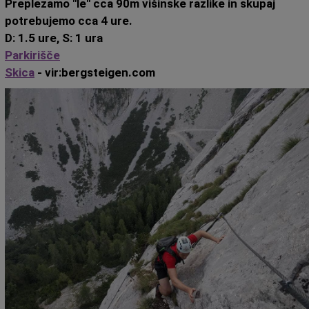
Preplezamo "le" cca 90m višinske razlike in skupaj
potrebujemo cca 4 ure.
D: 1.5 ure, S: 1 ura
Parkirišče
Skica
- vir:bergsteigen.com