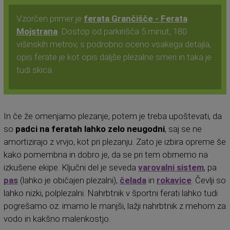
Vzorčen primer je
ferata Grančišče - Ferata
Mojstrana
. Dostop od parkirišča 5 minut, 180
višinskih metrov, s podrobno oceno vsakega detajla,
opis ferate je kot opis daljše plezalne smeri in taka je
tudi skica.
In če že omenjamo plezanje, potem je treba upoštevati, da
so
padci na feratah lahko zelo neugodni
, saj se ne
amortizirajo z vrvjo, kot pri plezanju. Zato je izbira opreme še
kako pomembna in dobro je, da se pri tem obrnemo na
izkušene ekipe. Ključni del je seveda
varovalni sistem
, pa
pas
(lahko je običajen plezalni),
čelada
in
rokavice
. Čevlji so
lahko nizki, polplezalni. Nahrbtnik v športni ferati lahko tudi
pogrešamo oz. imamo le manjši, lažji nahrbtnik z mehom za
vodo in kakšno malenkostjo.