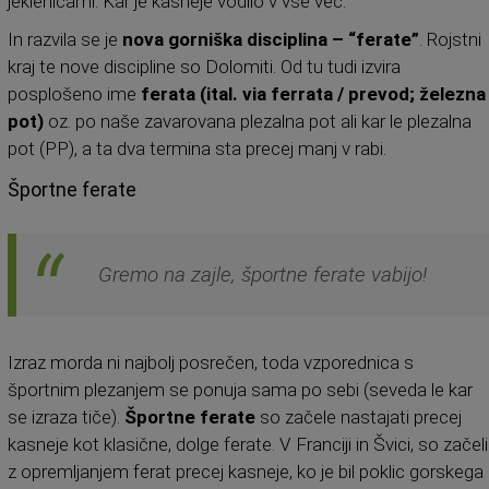
jeklenicami. Kar je kasneje vodilo v vse več.
In razvila se je
nova gorniška disciplina – “ferate”
. Rojstni
kraj te nove discipline so Dolomiti. Od tu tudi izvira
posplošeno ime
ferata (ital. via ferrata / prevod; železna
pot)
oz. po naše zavarovana plezalna pot ali kar le plezalna
pot (PP), a ta dva termina sta precej manj v rabi.
Športne ferate
Gremo na zajle, športne ferate vabijo!
Izraz morda ni najbolj posrečen, toda vzporednica s
športnim plezanjem se ponuja sama po sebi (seveda le kar
se izraza tiče).
Športne ferate
so začele nastajati precej
kasneje kot klasične, dolge ferate. V Franciji in Švici, so začeli
z opremljanjem ferat precej kasneje, ko je bil poklic gorskega