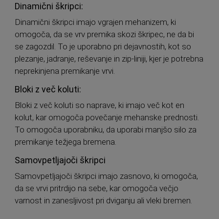
Dinamični škripci:
Dinamični škripci imajo vgrajen mehanizem, ki
omogoča, da se vrv premika skozi škripec, ne da bi
se zagozdil. To je uporabno pri dejavnostih, kot so
plezanje, jadranje, reševanje in zip-liniji, kjer je potrebna
neprekinjena premikanje vrvi.
Bloki z več koluti:
Bloki z več koluti so naprave, ki imajo več kot en
kolut, kar omogoča povečanje mehanske prednosti.
To omogoča uporabniku, da uporabi manjšo silo za
premikanje težjega bremena.
Samovpetljajoči škripci
Samovpetljajoči škripci imajo zasnovo, ki omogoča,
da se vrvi pritrdijo na sebe, kar omogoča večjo
varnost in zanesljivost pri dviganju ali vleki bremen.