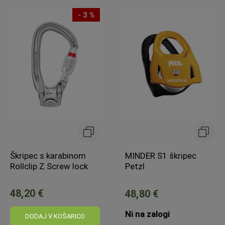
- 3 %
Škripec s karabinom
MINDER S1 škripec
Rollclip Z Screw lock
Petzl
48,20 €
48,80 €
Ni na zalogi
DODAJ V KOŠARICO