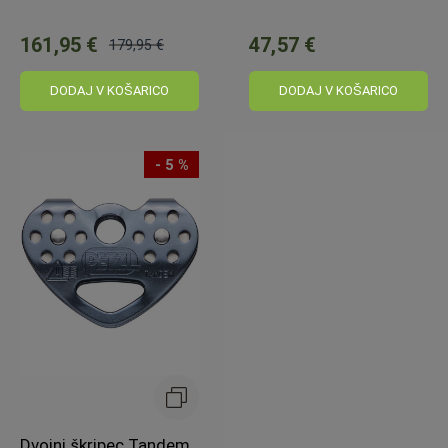
161,95 €
47,57 €
179,95 €
Običajna
cena:
DODAJ V KOŠARICO
DODAJ V KOŠARICO
- 5 %
Dvojni škripec Tandem