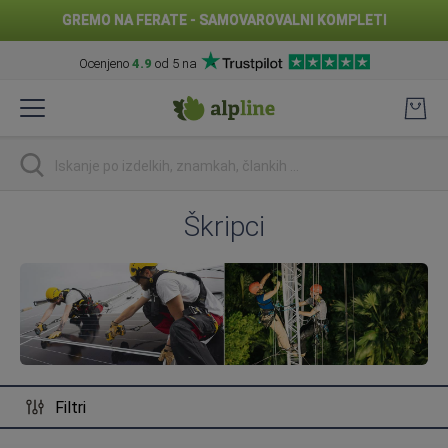
GREMO NA FERATE - SAMOVAROVALNI KOMPLETI
Ocenjeno
4.9
od 5 na
Preskoči
na
vsebino
Iskanje
Škripci
Filtri