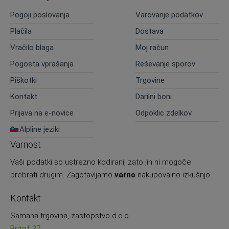
Pogoji poslovanja
Varovanje podatkov
Plačila
Dostava
Vračilo blaga
Moj račun
Pogosta vprašanja
Reševanje sporov
Piškotki
Trgovine
Kontakt
Darilni boni
Prijava na e-novice
Odpoklic zdelkov
Alpline jeziki
Varnost
Vaši podatki so ustrezno kodirani, zato jih ni mogoče
prebrati drugim. Zagotavljamo
varno
nakupovalno izkušnjo.
Kontakt
Samana trgovina, zastopstvo d.o.o.
Britof 27