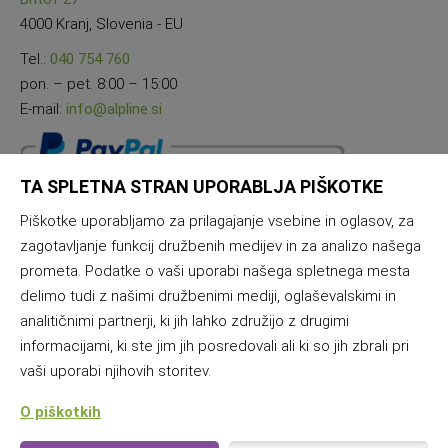
4000 Kranj, Slovenia - EU
Tel.:
040 754 760
pon. – pet. 8:00 – 15:00
E-mail:
info@alpline.si
TA SPLETNA STRAN UPORABLJA PIŠKOTKE
Piškotke uporabljamo za prilagajanje vsebine in oglasov, za
zagotavljanje funkcij družbenih medijev in za analizo našega
prometa. Podatke o vaši uporabi našega spletnega mesta
delimo tudi z našimi družbenimi mediji, oglaševalskimi in
analitičnimi partnerji, ki jih lahko združijo z drugimi
informacijami, ki ste jim jih posredovali ali ki so jih zbrali pri
vaši uporabi njihovih storitev.
O piškotkih