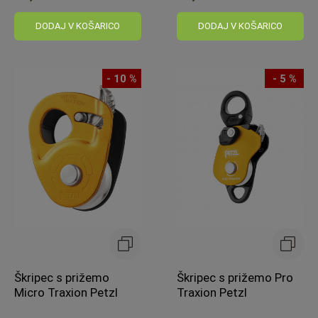
Običajna
cena:
DODAJ V KOŠARICO
DODAJ V KOŠARICO
- 10 %
- 5 %
Škripec s prižemo
Škripec s prižemo Pro
Micro Traxion Petzl
Traxion Petzl