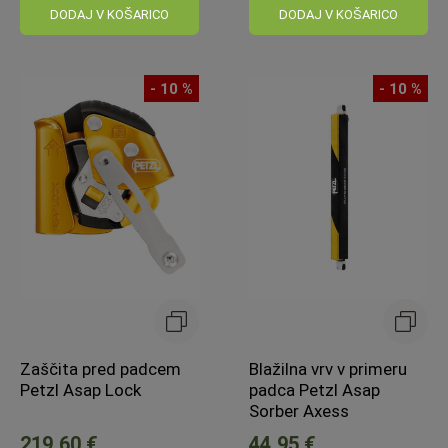
cena:
DODAJ V KOŠARICO
DODAJ V KOŠARICO
- 10 %
- 10 %
Zaščita pred padcem
Blažilna vrv v primeru
Petzl Asap Lock
padca Petzl Asap
Sorber Axess
219,60 €
44,95 €