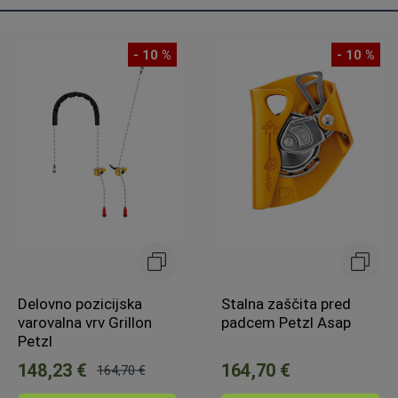
- 10 %
- 10 %
Delovno pozicijska
Stalna zaščita pred
varovalna vrv Grillon
padcem Petzl Asap
Petzl
148,23 €
164,70 €
164,70 €
Običajna