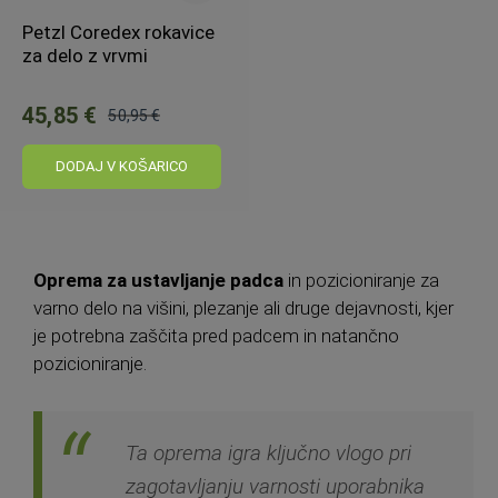
Petzl Coredex rokavice
za delo z vrvmi
45,85 €
50,95 €
Običajna
cena:
DODAJ V KOŠARICO
Oprema za ustavljanje padca
in pozicioniranje za
varno delo na višini, plezanje ali druge dejavnosti, kjer
je potrebna zaščita pred padcem in natančno
pozicioniranje.
Ta oprema igra ključno vlogo pri
zagotavljanju varnosti uporabnika