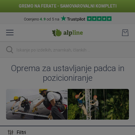
GREMO NA FERATE - SAMOVAROVALNI KOMPLETI
Ocenjeno
4.9
od 5 na
Preskoči
na
vsebino
Iskanje
Oprema za ustavljanje padca in
pozicioniranje
Filtri