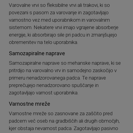
Varovalne vrvi so fleksibilne vrvi ali trakovi, ki so
povezani s pasom za varovanje in zagotavljajo
varnostno vez med uporabnikom in varovalnim
sistemom. Nekatere vrvi imajo vgrajene absorberje
energije, ki absorbirajo sile pri padcu in zmanjšujejo
obremenitev na telo uporabnika.
Samozapiralne naprave
Samozapiralne naprave so mehanske naprave, ki se
pritrdijo na varovalno vrv in samodejno zaskočijo v
primeru nenadzorovanega padca. Te naprave
preprečujejo nenadzorovano spuščanje in
zagotavljajo varnost uporabnika.
Varnostne mreže
Varnostne mreže so zasnovane za zaščito pred
padcem več oseb na gradbiščih ali drugih območjih,
kjer obstaja nevarnost padca. Zagotavljajo pasivno