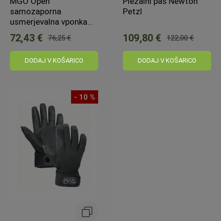
MGO Open
Plezalni pas Newton
samozaporna
Petzl
usmerjevalna vponka
60 mm / 110 mm
72,43 €
109,80 €
76,25 €
122,00 €
Običajna
Običajna
cena:
cena:
DODAJ V KOŠARICO
DODAJ V KOŠARICO
- 10 %