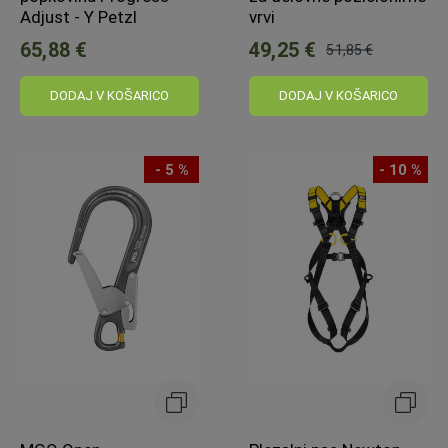
Adjust - Y Petzl
vrvi
65,88 €
49,25 €
51,85 €
Običajna
cena:
DODAJ V KOŠARICO
DODAJ V KOŠARICO
- 5 %
- 10 %