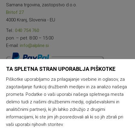
Samana trgovina, zastopstvo d.o.o.
Britof 27
4000 Kranj, Slovenia - EU
Tel.:
040 754 760
pon. – pet. 8:00 – 15:00
E-mail:
info@alpline.si
TA SPLETNA STRAN UPORABLJA PIŠKOTKE
Piškotke uporabljamo za prilagajanje vsebine in oglasov, za
zagotavljanje funkcij družbenih medijev in za analizo našega
prometa. Podatke o vaši uporabi našega spletnega mesta
delimo tudi z našimi družbenimi mediji, oglaševalskimi in
analitičnimi partnerji, ki jih lahko združijo z drugimi
informacijami, ki ste jim jih posredovali ali ki so jih zbrali pri
vaši uporabi njihovih storitev.