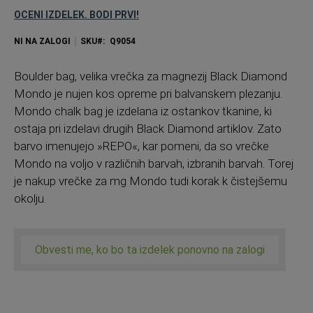
OCENI IZDELEK. BODI PRVI!
NI NA ZALOGI
SKU
Q9054
Boulder bag, velika vrečka za magnezij Black Diamond
Mondo je nujen kos opreme pri balvanskem plezanju.
Mondo chalk bag je izdelana iz ostankov tkanine, ki
ostaja pri izdelavi drugih Black Diamond artiklov. Zato
barvo imenujejo »REPO«, kar pomeni, da so vrečke
Mondo na voljo v različnih barvah, izbranih barvah. Torej
je nakup vrečke za mg Mondo tudi korak k čistejšemu
okolju.
Obvesti me, ko bo ta izdelek ponovno na zalogi