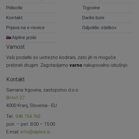
Piškotki
Trgovine
Kontakt
Darilni boni
Prijava na e-novice
Odpoklic zdelkov
Alpline jeziki
Varnost
Vaši podatki so ustrezno kodirani, zato jih ni mogoče
prebrati drugim. Zagotavljamo
varno
nakupovalno izkušnjo.
Kontakt
Samana trgovina, zastopstvo d.o.o.
Britof 27
4000 Kranj, Slovenia - EU
Tel.:
040 754 760
pon. – pet. 8:00 – 15:00
E-mail:
info@alpline.si