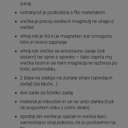
zunaj
notranjost je podložena s flis materialom
vrečka je precej visoka in magnezij ne uhaja iz
vrečke
vrhnji rob je trd in je magneten, kar omogoča
hitro in tesno zapiranje
vrhnji rob vrečke se enostavno zavije (roll
sistem) ter spne s sponko – tako zaprta mg
vrečka tesni in se nam magnezij ne raztresa po
torbi, avtomobilu,...
2 žepa na zadrgo na zunanji strani (spredaj in
zadaj) (za ključe,...)
dve zanki za ščetko zadaj
material je robusten in se ne uniči zlahka (tudi
ob pogostem stiku z ostro skalo)
spodnji del vrečke je ojačan in vrečka lepo,
samostojno stoji pokonci, če jo postavimo na