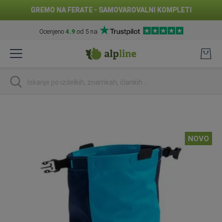
GREMO NA FERATE - SAMOVAROVALNI KOMPLETI
Ocenjeno
4.9
od 5 na
Preskoči
na
vsebino
Iskanje
Preskoči
na
konec
NOVO
galerije
slik