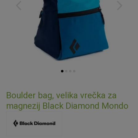
Preskoči
na
Boulder bag, velika vrečka za
začetek
magnezij Black Diamond Mondo
galerije
slik