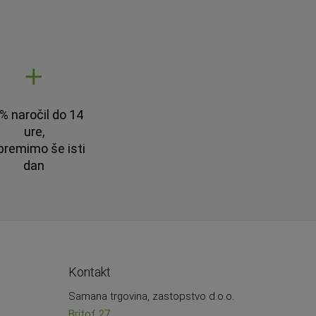
% naročil do 14
ure,
premimo še isti
dan
Kontakt
Samana trgovina, zastopstvo d.o.o.
Britof 27