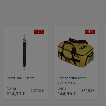
- 9 %
- 4 %
Petzl JAG Sistem
Transportna torba
Duffel Petzl
Cena:
Cena:
237,90 €
152,50 €
214,11 €
144,95 €
Običajna cena:
Običajna cena:
DODAJ V KOŠARICO
DODAJ V KOŠARICO