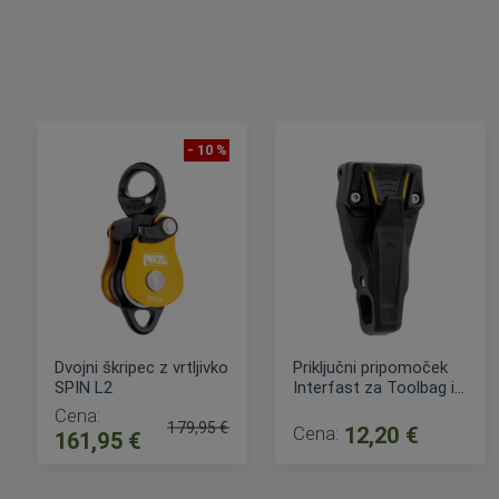
- 10 %
Dvojni škripec z vrtljivko
Priključni pripomoček
SPIN L2
Interfast za Toolbag in
Tooleash
Cena:
179,95 €
Cena:
12,20 €
161,95 €
Običajna cena:
DODAJ V KOŠARICO
DODAJ V KOŠARICO