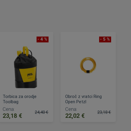
- 4 %
- 5 %
Torbica za orodje
Obroč z vratci Ring
Toolbag
Open Petzl
Cena:
Cena:
24,40 €
23,18 €
23,18 €
22,02 €
Običajna cena:
Običajna cena:
DODAJ V KOŠARICO
DODAJ V KOŠARICO