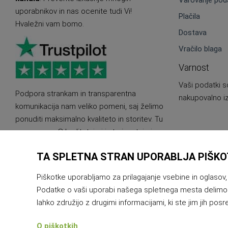
Varovanje pod
uporabnikov in nas ocenite tudi Vi!
Plačila
Hvaležni vam bomo.
Dostava
Vračilo blaga
Varnost
Vaši podatki s
Podpora strankam in transparentna
nakupovalno iz
komunikacija nam veliko pomeni, saj želimo
ponuditi maksimalno kvaliteto in storitev. Tu
smo za vas. S kvalitetnimi in trajnostnimi
produkti.
TA SPLETNA STRAN UPORABLJA PIŠKO
Piškotke uporabljamo za prilagajanje vsebine in oglasov,
Podatke o vaši uporabi našega spletnega mesta delimo tudi
lahko združijo z drugimi informacijami, ki ste jim jih posredo
O piškotkih