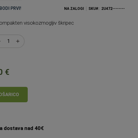
BODI PRVI!
NA ZALOGI
SKU
2U472--------
 kompakten visokozmogljiv škripec
0 €
OŠARICO
a dostava nad 40€