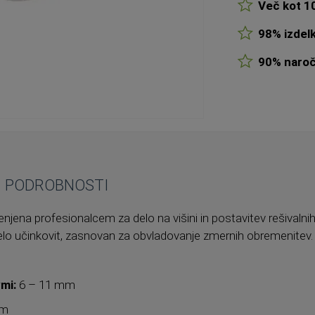
Več kot 10
98% izdelk
90% naroči
PODROBNOSTI
jena profesionalcem za delo na višini in postavitev rešivalni
zelo učinkovit, zasnovan za obvladovanje zmernih obremenitev.
mi:
6 – 11 mm
mm