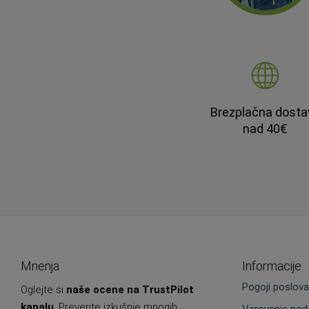
Brezplačna dosta
nad 40€
Mnenja
Informacije
Pogoji poslova
Oglejte si
naše ocene na TrustPilot
kanalu
. Preverite izkušnje mnogih