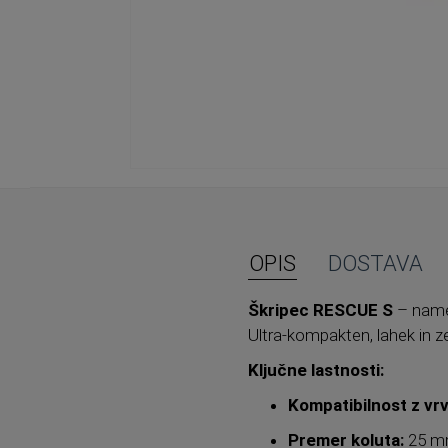
Preskoči
na
začetek
galerije
slik
OPIS
DOSTAVA
Škripec RESCUE S
– namen
Ultra-kompakten, lahek in 
Ključne lastnosti:
Kompatibilnost z vrv
Premer koluta:
25 