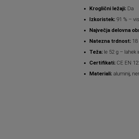
Kroglični ležaji:
Da
Izkoristek:
91 % – vis
Največja delovna ob
Natezna trdnost:
18 
Teža:
le 52 g – lahek
Certifikati:
CE EN 122
Materiali:
aluminij, ne