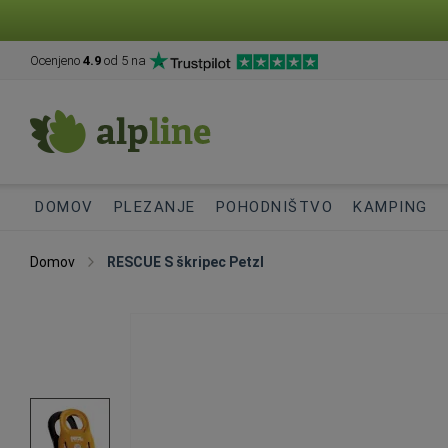
Ocenjeno
4.9
od 5 na
DOMOV
PLEZANJE
POHODNIŠTVO
KAMPING
Domov
RESCUE S škripec Petzl
Preskoči
na
konec
galerije
slik