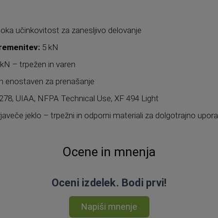
oka učinkovitost za zanesljivo delovanje
remenitev:
5 kN
kN – trpežen in varen
 in enostaven za prenašanje
78, UIAA, NFPA Technical Use, XF 494 Light
rjaveče jeklo – trpežni in odporni materiali za dolgotrajno upor
Ocene in mnenja
Oceni izdelek. Bodi prvi!
Napiši mnenje