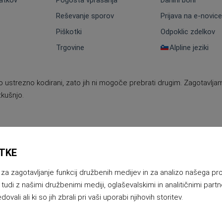
atkov
Pogosta vprašanja
Darilni boni
Reševanje sporov
Prijava na e-novice
Piškotki
Odpoklic zdelkov
Trgovine
Alpline jeziki
o ustrezno kodirani, zato jih ni mogoče prebrati drugim. Zagotavlj
kušnjo.
TKE
 za zagotavljanje funkcij družbenih medijev in za analizo našega pr
 z našimi družbenimi mediji, oglaševalskimi in analitičnimi partnerj
vali ali ki so jih zbrali pri vaši uporabi njihovih storitev.