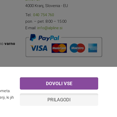
4000 Kranj, Slovenia - EU
Tel.:
040 754 760
pon. – pet. 8:00 – 15:00
E-mail:
info@alpline.si
amo
varno
DOVOLI VSE
ometa.
i, ki jih
PRILAGODI