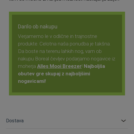
Darilo ob nakupu
Verjamemo le v odlične in trajnostne
produkte. Celotna naša ponudba je takšna.
Da boste na terenu lahkih nog, vam ob
nakupu Boreal čevljev podarjamo nogavice iz
moherja
Alles Mooi Breezer
!
Najboljša
obutev gre skupaj z najboljšimi
nogavicami!
Dostava