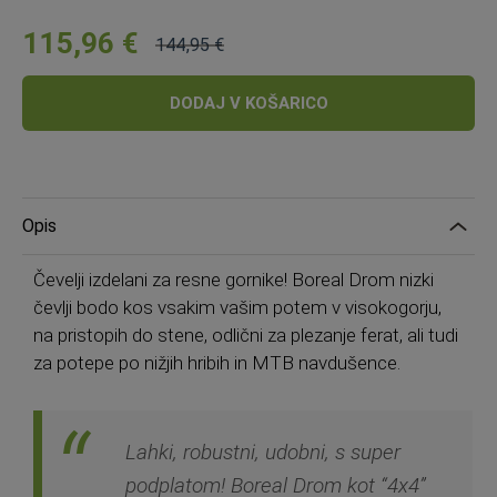
115,96 €
144,95 €
Cena:
Običajna
cena:
DODAJ V KOŠARICO
Opis
Čevelji izdelani za resne gornike! Boreal Drom nizki
čevlji bodo kos vsakim vašim potem v visokogorju,
na pristopih do stene, odlični za plezanje ferat, ali tudi
za potepe po nižjih hribih in MTB navdušence.
Lahki, robustni, udobni, s super
podplatom! Boreal Drom kot “4x4”