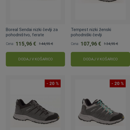
Boreal Sendai nizki čevlji za
Tempest nizki ženski
pohodništvo, ferate
pohodniški čevlji
115,96 €
107,96 €
Cena:
144,95 €
Cena:
134,95 €
Običajna
Običajna
cena:
cena:
DODAJ V KOŠARICO
DODAJ V KOŠARICO
- 20 %
- 20 %