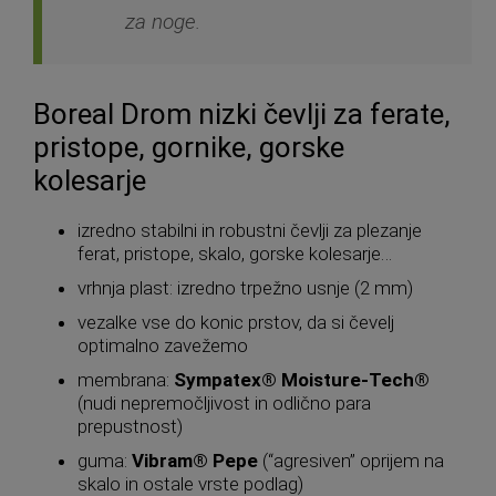
za noge.
Boreal Drom nizki čevlji za ferate,
pristope, gornike, gorske
kolesarje
izredno stabilni in robustni čevlji za plezanje
ferat, pristope, skalo, gorske kolesarje…
vrhnja plast: izredno trpežno usnje (2 mm)
vezalke vse do konic prstov, da si čevelj
optimalno zavežemo
membrana:
Sympatex® Moisture-Tech®
(nudi nepremočljivost in odlično para
prepustnost)
guma:
Vibram® Pepe
(“agresiven” oprijem na
skalo in ostale vrste podlag)