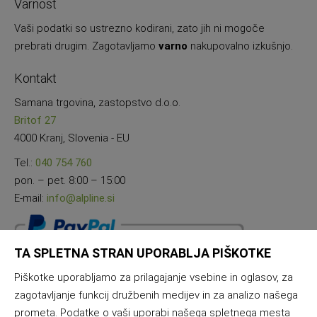
Varnost
Vaši podatki so ustrezno kodirani, zato jih ni mogoče
prebrati drugim. Zagotavljamo
varno
nakupovalno izkušnjo.
Kontakt
Samana trgovina, zastopstvo d.o.o.
Britof 27
4000 Kranj, Slovenia - EU
Tel.:
040 754 760
pon. – pet. 8:00 – 15:00
E-mail:
info@alpline.si
TA SPLETNA STRAN UPORABLJA PIŠKOTKE
Piškotke uporabljamo za prilagajanje vsebine in oglasov, za
zagotavljanje funkcij družbenih medijev in za analizo našega
prometa. Podatke o vaši uporabi našega spletnega mesta