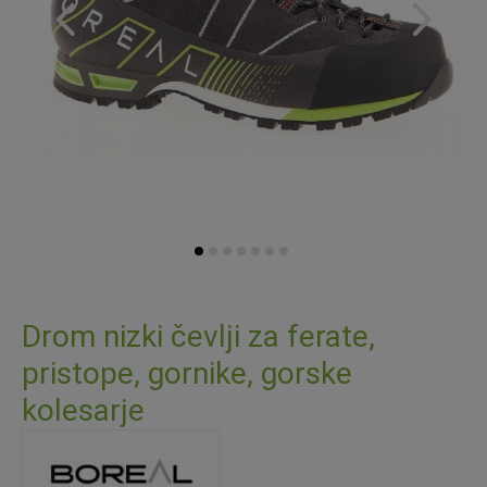
Preskoči
na
Drom nizki čevlji za ferate,
začetek
pristope, gornike, gorske
galerije
slik
kolesarje