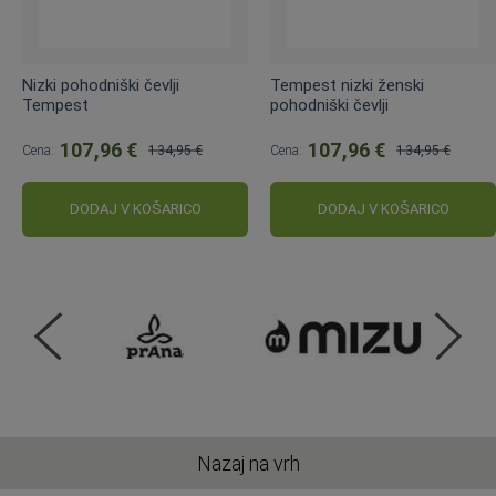
Nizki pohodniški čevlji
Tempest nizki ženski
Tempest
pohodniški čevlji
107,96 €
107,96 €
Cena:
134,95 €
Cena:
134,95 €
Običajna
Običajna
cena:
cena:
DODAJ V KOŠARICO
DODAJ V KOŠARICO
Nazaj na vrh