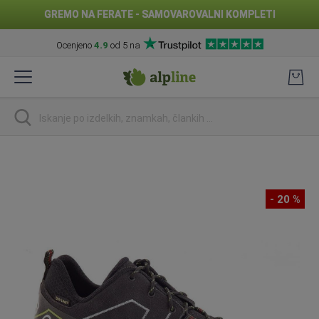
GREMO NA FERATE - SAMOVAROVALNI KOMPLETI
Ocenjeno
4.9
od 5 na
Preskoči
na
vsebino
Iskanje
Preskoči
na
konec
- 20 %
galerije
slik