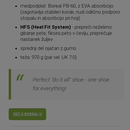
medpodplat: Boreal PB-60, z EVA absorbcijo
(zagotavlja stabilen korak, nudi odlično podporo
stopalu in absorbcijo pri hoji)
HFS (Heel Fit System)
- prepreči neželeno
gibanje pete, fiksira peto v čevlju, preprečuje
nastanek žuljev
sprednji del ojačan z gumo
teža: 970 g (par vel. UK 7.0)
Perfect "do it all" shoe - one shoe
for everything!
VEČ O BOREAL-U