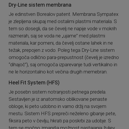
Dry-Line sistem membrana
Je edinstven Borealov patent. Membrana Sympatex
je zlepljena skupaj med ostalimi plastmi materiala. S
tem so dosegli, da se čevelj ne napije vode v mokrih
razmerah, saj se voda ne „ujame” med plastmi
materiala, kar pomeni, da čevelj ostane lahek in ne
težak, prepojen z vodo. Poleg tega Dry-Line sistem
omogoča odlično para-prepustnost (čevelj je izredno
“dihajoč”), saj omogoča izparevanje tudi vertikalno in
ne le horizontalno kot večina drugih memebran.
Heel Fit System (HFS)
Je posebn sistem notranjosti petnega predela.
Sestavljen je iz anatomsko oblikovane penaste
obloge, ki peto udobno in varno držij na svojem
mestu. Sistem HFS prepreči neželeno gibanje pete,
fiksira peto v čevlju, hkrati pa poskrbi za udobje. S
tem se močno zmanjša možnost nastajanja žuljev.