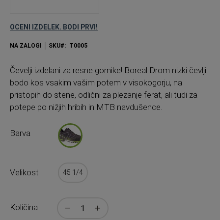
OCENI IZDELEK. BODI PRVI!
NA ZALOGI
SKU
T0005
Čevelji izdelani za resne gornike! Boreal Drom nizki čevlji
bodo kos vsakim vašim potem v visokogorju, na
pristopih do stene, odlični za plezanje ferat, ali tudi za
potepe po nižjih hribih in MTB navdušence.
Barva
Velikost
45 1/4
Količina