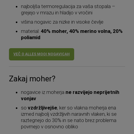
najboljša termoregulacija za vaša stopala –
grejejo v mrazu in hladijo v vročini
višina nogavic za nizke in visoke čevlje
material:
40% moher, 40% merino volna, 20%
poliamid
VEČ O ALLES MOOI NOGAVICAH
Zakaj moher?
nogavice iz moherja
ne razvijejo neprijetnih
vonjav
so
vzdržljivejše
, ker so vlakna moherja ena
izmed najbolj vzdržljivih naravnih vlaken, ki se
raztegnejo do 30% in se nato brez problema
povrnejo v osnovno obliko