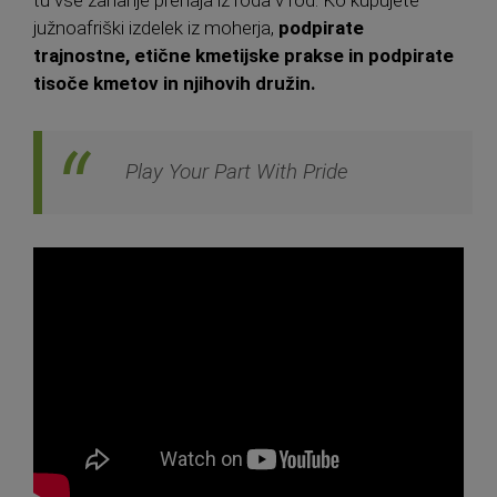
južnoafriški izdelek iz moherja,
podpirate
trajnostne, etične kmetijske prakse in podpirate
tisoče kmetov in njihovih družin.
Play Your Part With Pride