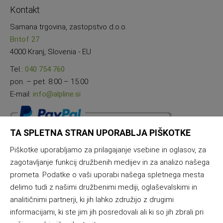
Kontakt
Samana trgovina, zastopstvo d.o.o.
Britof 27
4000 Kranj, Slovenia - EU
Tel.:
040 754 760
pon. – pet. 8:00 – 15:00
E-mail:
info@alpline.si
TA SPLETNA STRAN UPORABLJA PIŠKOTKE
Piškotke uporabljamo za prilagajanje vsebine in oglasov, za
zagotavljanje funkcij družbenih medijev in za analizo našega
prometa. Podatke o vaši uporabi našega spletnega mesta
delimo tudi z našimi družbenimi mediji, oglaševalskimi in
analitičnimi partnerji, ki jih lahko združijo z drugimi
informacijami, ki ste jim jih posredovali ali ki so jih zbrali pri