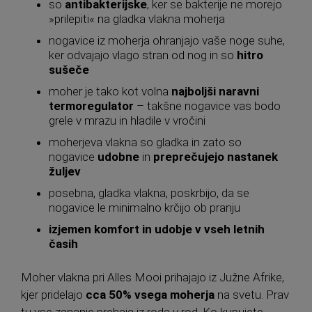
so
antibakterijske
, ker se bakterije ne morejo
»prilepiti« na gladka vlakna moherja
nogavice iz moherja ohranjajo vaše noge suhe,
ker odvajajo vlago stran od nog in so
hitro
sušeče
moher je tako kot volna
najboljši naravni
termoregulator
– takšne nogavice vas bodo
grele v mrazu in hladile v vročini
moherjeva vlakna so gladka in zato so
nogavice
udobne
in
preprečujejo nastanek
žuljev
posebna, gladka vlakna, poskrbijo, da se
nogavice le minimalno krčijo ob pranju
izjemen komfort in udobje v vseh letnih
časih
Moher vlakna pri Alles Mooi prihajajo iz Južne Afrike,
kjer pridelajo
cca 50% vsega moherja
na svetu. Prav
tu vse zananje prehaja iz roda v rod. Ko kupujete