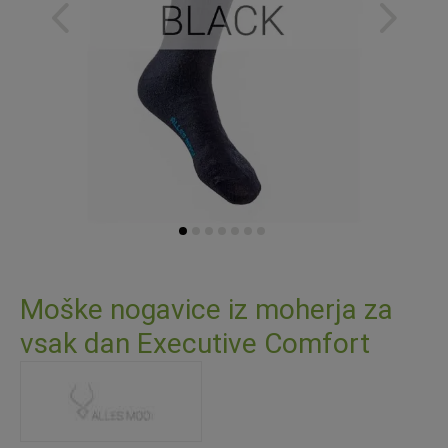
Preskoči
na
Moške nogavice iz moherja za
začetek
vsak dan Executive Comfort
galerije
slik