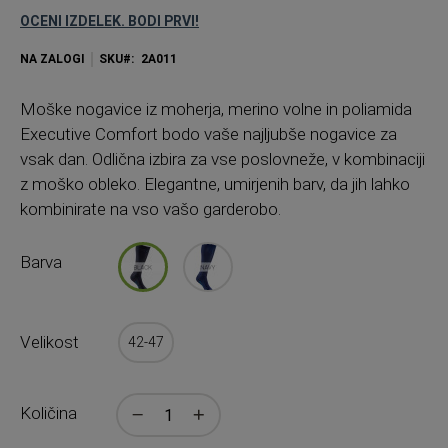
OCENI IZDELEK. BODI PRVI!
NA ZALOGI
SKU
2A011
Mo
ške nogavice iz moherja, merino volne in poliamida
Executive Comfort bodo vaše najljubše nogavice za
vsak dan. Odlična izbira za vse poslovneže, v kombinaciji
z moško obleko. Elegantne, umirjenih barv, da jih lahko
kombinirate na vso vašo garderobo.
Barva
Velikost
42-47
Količina