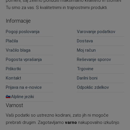
pomeni, saj želimo ponuditi maksimalno kvaliteto in storitev.
Tu smo za vas. S kvalitetnimi in trajnostnimi produkti.
Informacije
Pogoji poslovanja
Varovanje podatkov
Plačila
Dostava
Vračilo blaga
Moj račun
Pogosta vprašanja
Reševanje sporov
Piškotki
Trgovine
Kontakt
Darilni boni
Prijava na e-novice
Odpoklic zdelkov
Alpline jeziki
Varnost
Vaši podatki so ustrezno kodirani, zato jih ni mogoče
prebrati drugim. Zagotavljamo
varno
nakupovalno izkušnjo.