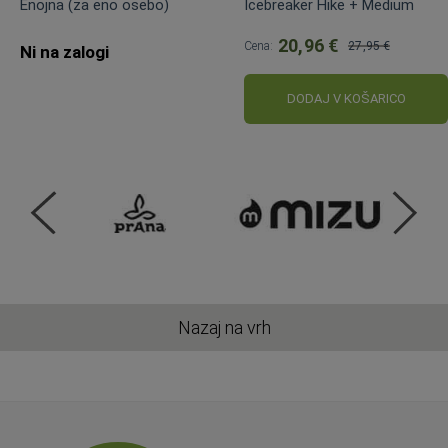
Enojna (za eno osebo)
Icebreaker Hike + Medium
20,96 €
Cena:
27,95 €
Ni na zalogi
Običajna
cena:
DODAJ V KOŠARICO
Nazaj na vrh