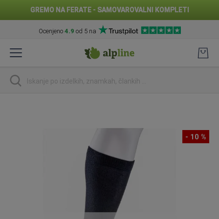
GREMO NA FERATE - SAMOVAROVALNI KOMPLETI
Ocenjeno
4.9
od 5 na
Preskoči
na
vsebino
Iskanje
Preskoči
na
konec
- 10 %
galerije
slik