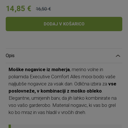
14,85 €
16,50 €
Cena:
Običajna
cena:
DODAJ V KOŠARICO
Opis
Moške nogavice iz moherja
, merino volne in
poliamida Executive Comfort Alles mooi bodo vaše
najljubše nogavice za vsak dan. Odlična izbira za
vse
poslovneže, v kombinaciji z moško obleko
.
Elegantne, umirjenih barv, da jih lahko kombinirate na
vso vašo garderobo. Material nogavic, ki vas bo grel
ko bo mraz in vas hladil v vročih dneh.