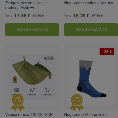
Terapevtske nogavice iz
Nogavice iz moherja Ventus
moherja Medi ++
17,55 €
15,75 €
Cena:
19,50 €
Cena:
17,50 €
Običajna
Običajna
cena:
cena:
DODAJ V KOŠARICO
DODAJ V KOŠARICO
- 25 %
Viseča mreža TRUNKTECH
Nogavice iz Merino volne