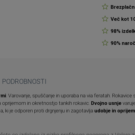
Brezplačn
Več kot 10
98% izdelk
90% naroči
PODROBNOSTI
rmi
. Varovanje, spuščanje in uporaba na via feratah. Rokavice 
m oprijemom in okretnostjo tankih rokavic.
Dvojno usnje
varuje
a, ki je odporen proti drgnjenju in zagotavlja
udobje in oprije
ete so izdelane iz nizko profilnega neoprena z Velcro 