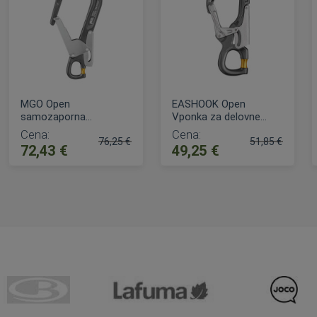
MGO Open
EASHOOK Open
samozaporna
Vponka za delovne
usmerjevalna vponka
pozicionirne vrvi
Cena:
Cena:
60 mm / 110 mm
76,25 €
51,85 €
72,43 €
49,25 €
a:
Običajna cena:
Običajna cena:
DODAJ V KOŠARICO
DODAJ V KOŠARICO