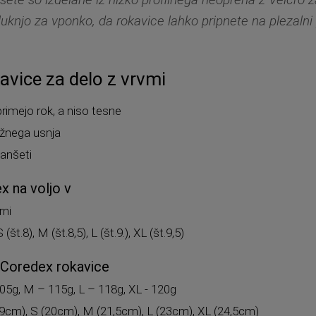
 luknjo za vponko, da rokavice lahko pripnete na plezalni
avice za delo z vrvmi
rimejo rok, a niso tesne
ežnega usnja
manšeti
x na voljo v
rni
S (št.8), M (št.8,5), L (št.9.), XL (št.9,5)
l Coredex rokavice
105g, M – 115g, L – 118g, XL - 120g
9cm), S (20cm), M (21,5cm), L (23cm), XL (24,5cm)