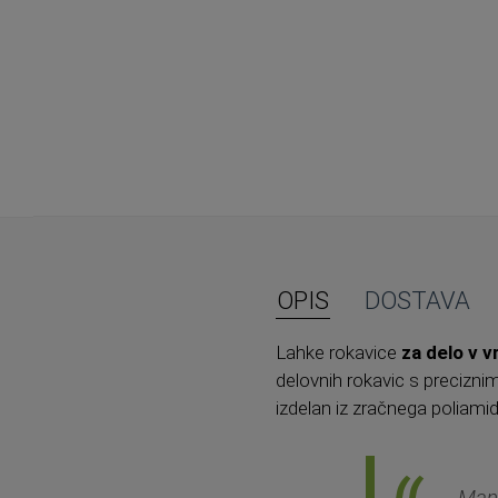
OPIS
DOSTAVA
Lahke rokavice
za delo v v
delovnih rokavic s precizni
izdelan iz zračnega poliamid
Manš