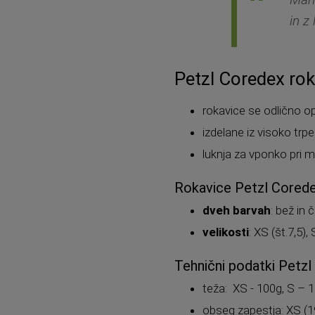
in z
Petzl Coredex rok
rokavice se odlično op
izdelane iz visoko trp
luknja za vponko pri 
Rokavice Petzl Corede
dveh barvah
: bež in č
velikosti
: XS (št.7,5), 
Tehnični podatki Petz
teža: XS - 100g, S – 
obseg zapestja: XS (1