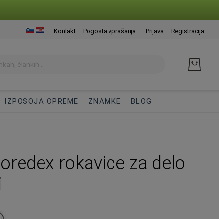
Presk
Kontakt
Pogosta vprašanja
Prijava
Registracija
na
vseb
IZPOSOJA OPREME
ZNAMKE
BLOG
Coredex rokavice za delo
i