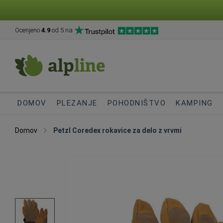
Ocenjeno
4.9
od 5 na
DOMOV
PLEZANJE
POHODNIŠTVO
KAMPING
Domov
Petzl Coredex rokavice za delo z vrvmi
Preskoči
na
konec
galerije
slik