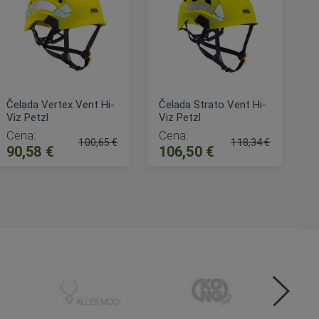
Čelada Vertex Vent Hi-
Čelada Strato Vent Hi-
Viz Petzl
Viz Petzl
Cena:
Cena:
100,65 €
118,34 €
90,58 €
106,50 €
Običajna cena:
Običajna cena:
DODAJ V KOŠARICO
DODAJ V KOŠARICO