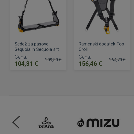
Sedež za pasove
Ramenski dodatek Top
Sequoia in Sequoia srt
Croll
Cena:
Cena:
109,80 €
164,70 €
104,31 €
156,46 €
Običajna cena:
Običajna cen
DODAJ V KOŠARICO
DODAJ V KOŠARICO