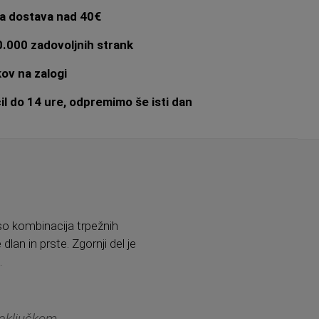
a dostava nad 40€
.000 zadovoljnih strank
ov na zalogi
l do 14 ure, odpremimo še isti dan
so kombinacija trpežnih
 dlan in prste. Zgornji del je
m
.
zaključkom