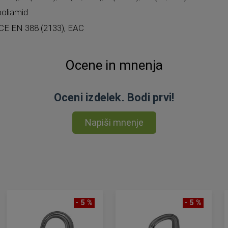
poliamid
, CE EN 388 (2133), EAC
Ocene in mnenja
Oceni izdelek. Bodi prvi!
Napiši mnenje
- 5 %
- 5 %