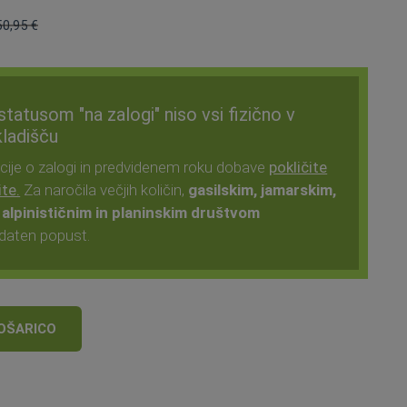
50,95 €
Običajna
cena:
 statusom "na zalogi" niso vsi fizično v
ladišču
cije o zalogi in predvidenem roku dobave
pokličite
ite.
Za naročila večjih količin,
gasilskim, jamarskim,
 alpinističnim in planinskim društvom
daten popust.
OŠARICO