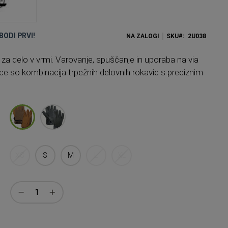
BODI PRVI!
NA ZALOGI
SKU
2U038
za delo v vrmi. Varovanje, spuščanje in uporaba na via
ce so kombinacija trpežnih delovnih rokavic s preciznim
XS
S
M
L
XL