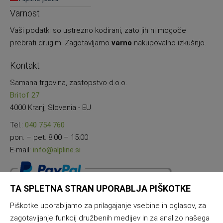
Varnost
Vaši podatki so ustrezno kodirani, zato jih ni mogoče
prebrati drugim. Zagotavljamo
varno
nakupovalno izkušnjo.
Kontakt
Samana trgovina, zastopstvo d.o.o.
Britof 27
4000 Kranj, Slovenia - EU
Tel.:
040 754 760
pon. – pet. 8:00 – 15:00
E-mail:
info@alpline.si
TA SPLETNA STRAN UPORABLJA PIŠKOTKE
Piškotke uporabljamo za prilagajanje vsebine in oglasov, za
zagotavljanje funkcij družbenih medijev in za analizo našega