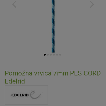
Preskoči
na
Pomožna vrvica 7mm PES CORD
začetek
Edelrid
galerije
slik