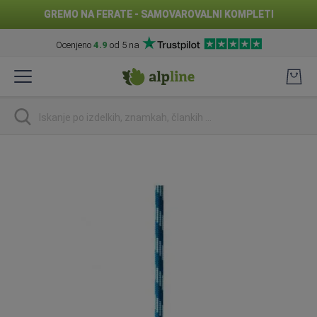
GREMO NA FERATE - SAMOVAROVALNI KOMPLETI
Ocenjeno
4.9
od 5 na
Preskoči
na
vsebino
Iskanje
Preskoči
na
konec
galerije
slik