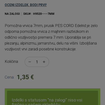
OCENI IZDELEK. BODI PRVI!
NA ZALOGI
SKU
H9520-----7MM
Pomo
žna vrvica 7mm, prusik PES CORD Edelrid je zelo
odporna pomožna vrvica z majhnim raztezkom in
odlično vozljivostjo premera 7 mm. Uporablja se pri
plezanju, alpinizmu, jamarstvu, delu na višini. Izboljšana
vozljivost vrvi zaradi posebne konstrukcije.
Količina
1,35 €
Cena:
Izdelki s statusom "na zalogi" niso vsi
fizično v našem skladišču