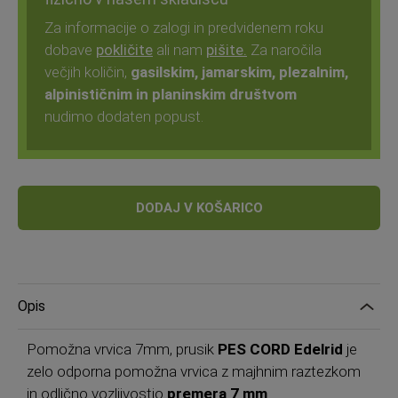
Za informacije o zalogi in predvidenem roku
dobave
pokličite
ali nam
pišite.
Za naročila
večjih količin,
gasilskim, jamarskim, plezalnim,
alpinističnim in planinskim društvom
nudimo dodaten popust.
DODAJ V KOŠARICO
Opis
Pomožna vrvica 7mm, prusik
PES CORD Edelrid
je
zelo odporna pomožna vrvica z majhnim raztezkom
in odlično vozljivostjo
premera 7 mm
.