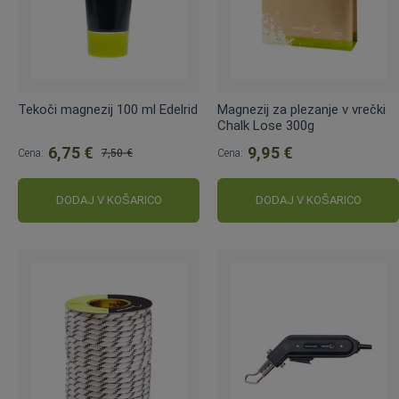
Tekoči magnezij 100 ml Edelrid
Magnezij za plezanje v vrečki
Chalk Lose 300g
6,75 €
9,95 €
Cena:
7,50 €
Cena:
Običajna
cena:
DODAJ V KOŠARICO
DODAJ V KOŠARICO