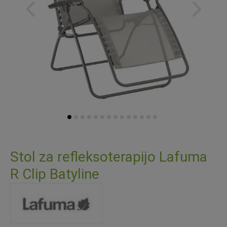
Preskoči
na
Stol za refleksoterapijo Lafuma
začetek
R Clip Batyline
galerije
slik