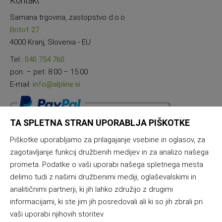
Kontakt
Samana trgovina, zastopstvo d.o.o.
Britof 27
4000 Kranj, Slovenia - EU
Tel.:
040 754 760
pon. – pet. 8:00 – 15:00
E-mail:
info@alpline.si
TA SPLETNA STRAN UPORABLJA PIŠKOTKE
Piškotke uporabljamo za prilagajanje vsebine in oglasov, za
zagotavljanje funkcij družbenih medijev in za analizo našega
prometa. Podatke o vaši uporabi našega spletnega mesta
delimo tudi z našimi družbenimi mediji, oglaševalskimi in
analitičnimi partnerji, ki jih lahko združijo z drugimi
informacijami, ki ste jim jih posredovali ali ki so jih zbrali pri
vaši uporabi njihovih storitev.