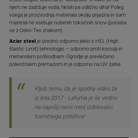
njem ne zadržuje voda, hkrati pa odlično diha! Poleg
vsega je proizvodnja materiala okolju prijazna in sam
material ne vsebuje nobenih toksičnih snovi (ponaša
se z Oeko-Tex znakom).
Acier steel
je izredno odporno jeklo s HEL (High
Elastic Limit) tehnologijo – odporno proti koroziji in
mehanskim poškodbam. Ogrodje je prevlečeno
poliestrskim premazom in je odporno na UV žarke.
Kljub temu, da je spodnji video že
iz leta 2017 - Lafuma je še vedno
na najvišji ravni med izdelovalci
tovrstnega pohištva!