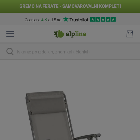
GREMO NA FERATE - SAMOVAROVALNI KOMPLETI
Ocenjeno
4.9
od 5 na
Preskoči
na
vsebino
Iskanje
Preskoči
na
konec
galerije
slik