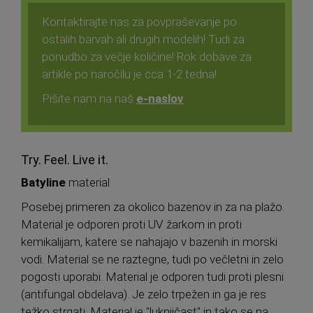
Kontaktirajte nas za povpraševanje po
ostalih barvah ali drugih modelih! Tudi za
ponudbo za večje količine! Rok dobave za
artikle po naročilu je cca 1-2 tedna!
Pišite nam na naš
e-naslov
Try. Feel. Live it.
Batyline
material
Posebej primeren za okolico bazenov in za na plažo.
Material je odporen proti UV žarkom in proti
kemikalijam, katere se nahajajo v bazenih in morski
vodi. Material se ne raztegne, tudi po večletni in zelo
pogosti uporabi. Material je odporen tudi proti plesni
(antifungal obdelava). Je zelo trpežen in ga je res
težko strgati. Material je "luknjičast" in tako se na