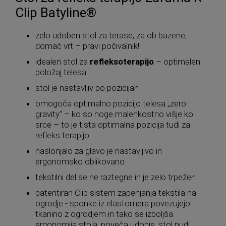
Clip Batyline®
zelo udoben stol za terase, za ob bazene,
domač vrt – pravi počivalnik!
idealen stol za
refleksoterapijo
– optimalen
položaj telesa
stol je nastavljiv po pozicijah
omogoča optimalno pozicijo telesa „zero
gravity” – ko so noge malenkostno višje ko
srce – to je tista optimalna pozicija tudi za
refleks terapijo
naslonjalo za glavo je nastavljivo in
ergonomsko oblikovano
tekstilni del se ne raztegne in je zelo trpežen
patentiran Clip sistem zapenjanja tekstila na
ogrodje - sponke iz elastomera povezujejo
tkanino z ogrodjem in tako se izboljša
ergonomija stola, poveča udobje, stol nudi