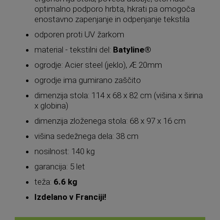
optimalno podporo hrbta, hkrati pa omogoča
enostavno zapenjanje in odpenjanje tekstila
odporen proti UV žarkom
material - tekstilni del:
Batyline®
ogrodje: Acier steel (jeklo), Æ 20mm
ogrodje ima gumirano zaščito
dimenzija stola: 114 x 68 x 82 cm (višina x širina
x globina)
dimenzija zloženega stola: 68 x 97 x 16 cm
višina sedežnega dela: 38 cm
nosilnost: 140 kg
garancija: 5 let
teža:
6.6 kg
Izdelano v Franciji!