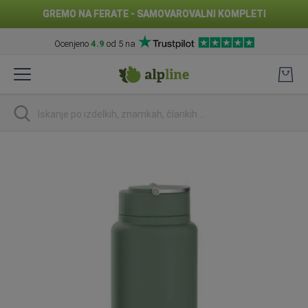
GREMO NA FERATE - SAMOVAROVALNI KOMPLETI
Ocenjeno
4.9
od 5 na
Preskoči
na
vsebino
Iskanje
Preskoči
na
konec
galerije
slik