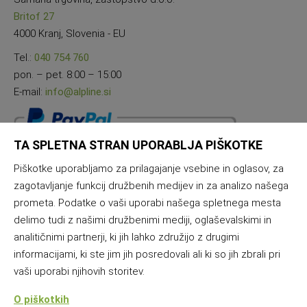
Britof 27
4000 Kranj, Slovenia - EU
Tel.:
040 754 760
pon. – pet. 8:00 – 15:00
E-mail:
info@alpline.si
TA SPLETNA STRAN UPORABLJA PIŠKOTKE
Piškotke uporabljamo za prilagajanje vsebine in oglasov, za
zagotavljanje funkcij družbenih medijev in za analizo našega
prometa. Podatke o vaši uporabi našega spletnega mesta
delimo tudi z našimi družbenimi mediji, oglaševalskimi in
analitičnimi partnerji, ki jih lahko združijo z drugimi
informacijami, ki ste jim jih posredovali ali ki so jih zbrali pri
vaši uporabi njihovih storitev.
O piškotkih