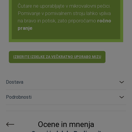
Čutare ne uporabljajte v mikrovalovni pečici.
Pomivanje v pomivalnem stroju lahko vpliva
na bravo in potisk, zato priporočamo
ročno
pranje
.
IZBERITE IZDELKE ZA VEČKRATNO UPORABO MIZU
Dostava
Podrobnosti
Ocene in mnenja