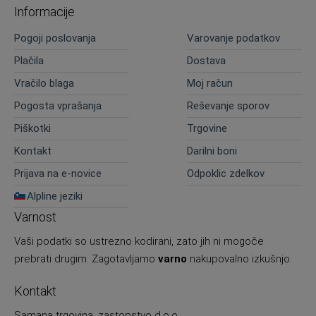
Informacije
Pogoji poslovanja
Varovanje podatkov
Plačila
Dostava
Vračilo blaga
Moj račun
Pogosta vprašanja
Reševanje sporov
Piškotki
Trgovine
Kontakt
Darilni boni
Prijava na e-novice
Odpoklic zdelkov
Alpline jeziki
Varnost
Vaši podatki so ustrezno kodirani, zato jih ni mogoče
prebrati drugim. Zagotavljamo
varno
nakupovalno izkušnjo.
Kontakt
Samana trgovina, zastopstvo d.o.o.