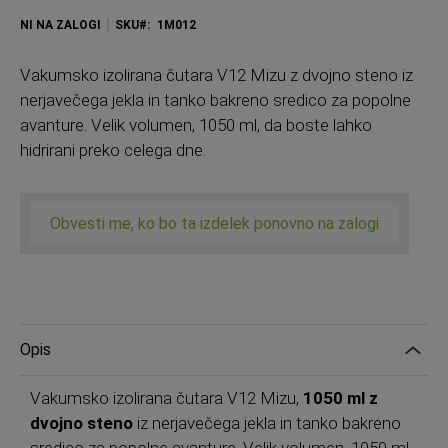
NI NA ZALOGI
SKU
1M012
Vakumsko izolirana čutara V12 Mizu z dvojno steno iz
nerjavečega jekla in tanko bakreno sredico za popolne
avanture. Velik volumen, 1050 ml, da boste lahko
hidrirani preko celega dne.
Obvesti me, ko bo ta izdelek ponovno na zalogi
Opis
Vakumsko izolirana čutara V12 Mizu,
1050 ml z
dvojno steno
iz nerjavečega jekla in tanko bakreno