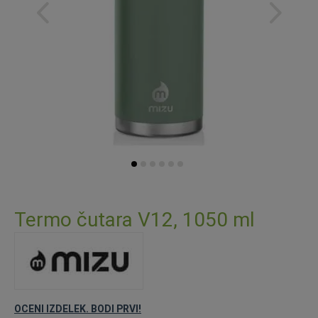
Preskoči
na
Termo čutara V12, 1050 ml
začetek
galerije
slik
OCENI IZDELEK. BODI PRVI!