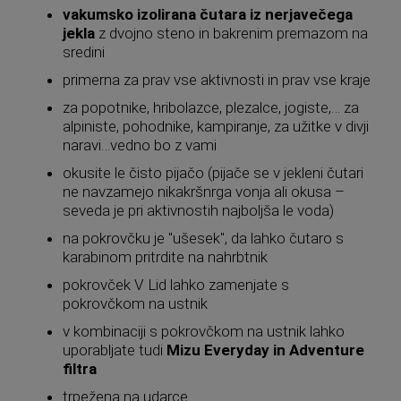
vakumsko izolirana čutara iz nerjavečega
jekla
z dvojno steno in bakrenim premazom na
sredini
primerna za prav vse aktivnosti in prav vse kraje
za popotnike, hribolazce, plezalce, jogiste,… za
alpiniste, pohodnike, kampiranje, za užitke v divji
naravi…vedno bo z vami
okusite le čisto pijačo (pijače se v jekleni čutari
ne navzamejo nikakršnrga vonja ali okusa –
seveda je pri aktivnostih najboljša le voda)
na pokrovčku je "ušesek", da lahko čutaro s
karabinom pritrdite na nahrbtnik
pokrovček V Lid lahko zamenjate s
pokrovčkom na ustnik
v kombinaciji s pokrovčkom na ustnik lahko
uporabljate tudi
Mizu Everyday in Adventure
filtra
trpežena na udarce