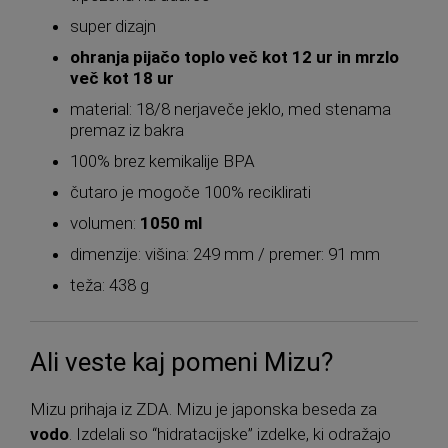
super dizajn
ohranja pijačo toplo več kot 12 ur in mrzlo
več kot 18 ur
material: 18/8 nerjaveče jeklo, med stenama
premaz iz bakra
100% brez kemikalije BPA
čutaro je mogoče 100% reciklirati
volumen:
1050 ml
dimenzije: višina: 249 mm / premer: 91 mm
teža: 438 g
Ali veste kaj pomeni Mizu?
Mizu prihaja iz ZDA. Mizu je japonska beseda za
vodo
. Izdelali so “hidratacijske” izdelke, ki odražajo