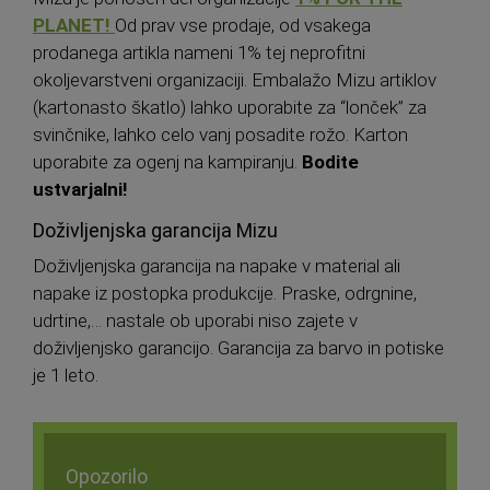
PLANET!
Od prav vse prodaje, od vsakega
prodanega artikla nameni 1% tej neprofitni
okoljevarstveni organizaciji. Embalažo Mizu artiklov
(kartonasto škatlo) lahko uporabite za “lonček” za
svinčnike, lahko celo vanj posadite rožo. Karton
uporabite za ogenj na kampiranju.
Bodite
ustvarjalni!
Doživljenjska garancija Mizu
Doživljenjska garancija na napake v material ali
napake iz postopka produkcije. Praske, odrgnine,
udrtine,… nastale ob uporabi niso zajete v
doživljenjsko garancijo. Garancija za barvo in potiske
je 1 leto.
Opozorilo