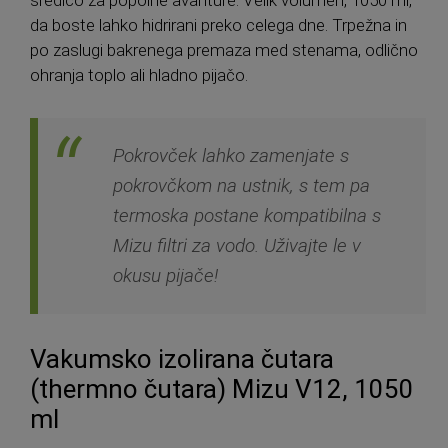
sredico za popolne avanture. Velik volumen, 1050 ml,
da boste lahko hidrirani preko celega dne. Trpežna in
po zaslugi bakrenega premaza med stenama, odlično
ohranja toplo ali hladno pijačo.
Pokrovček lahko zamenjate s
pokrovčkom na ustnik, s tem pa
termoska postane kompatibilna s
Mizu filtri za vodo. Uživajte le v
okusu pijače!
Vakumsko izolirana čutara
(thermno čutara) Mizu V12, 1050
ml