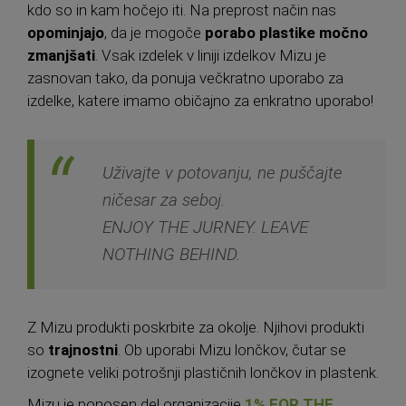
kdo so in kam hočejo iti. Na preprost način nas
opominjajo
, da je mogoče
porabo plastike močno
zmanjšati
. Vsak izdelek v liniji izdelkov Mizu je
zasnovan tako, da ponuja večkratno uporabo za
izdelke, katere imamo običajno za enkratno uporabo!
Uživajte v potovanju, ne puščajte
ničesar za seboj.
ENJOY THE JURNEY. LEAVE
NOTHING BEHIND.
Z Mizu produkti poskrbite za okolje. Njihovi produkti
so
trajnostni
. Ob uporabi Mizu lončkov, čutar se
izognete veliki potrošnji plastičnih lončkov in plastenk.
Mizu je ponosen del organizacije
1% FOR THE