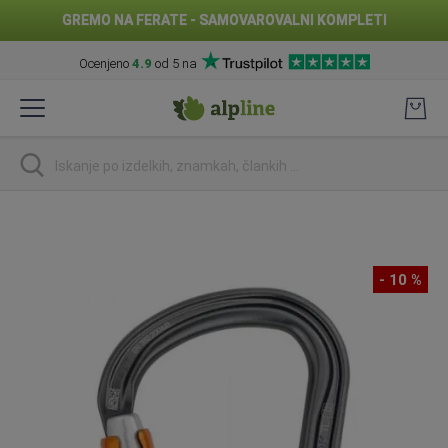
GREMO NA FERATE - SAMOVAROVALNI KOMPLETI
Ocenjeno
4.9
od 5 na
Preskoči
na
vsebino
Iskanje
Preskoči
na
konec
- 10 %
galerije
slik