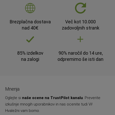
Brezplačna dostava
Več kot 10.000
nad 40€
zadovoljnih strank
85% izdelkov
90% naročil do 14 ure,
na zalogi
odpremimo še isti dan
Mnenja
Oglejte si
naše ocene na TrustPilot kanalu
. Preverite
izkušnje mnogih uporabnikov in nas ocenite tudi Vi!
Hvaležni vam bomo.