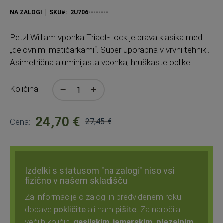
NA ZALOGI
SKU
2U706--------
Petzl
William vponka Triact-Lock je prava klasika med
„delovnimi matičarkami“. Super uporabna v vrvni tehniki.
Asimetrična aluminijasta vponka, hruškaste oblike.
Količina
24,70 €
Cena:
27,45 €
Običajna
cena:
Izdelki s statusom "na zalogi" niso vsi
fizično v našem skladišču
Za informacije o zalogi in predvidenem roku
dobave
pokličite
ali nam
pišite.
Za naročila
večjih količin,
gasilskim, jamarskim, plezalnim,