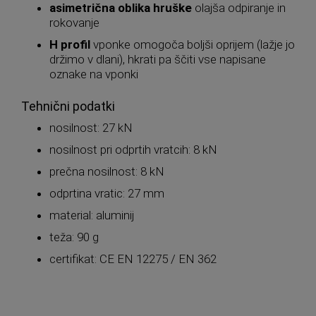
asimetrična oblika hruške
olajša odpiranje in
rokovanje
H profil
vponke omogoča boljši oprijem (lažje jo
držimo v dlani), hkrati pa ščiti vse napisane
oznake na vponki
Tehnični podatki
nosilnost: 27 kN
nosilnost pri odprtih vratcih: 8 kN
prečna nosilnost: 8 kN
odprtina vratic: 27 mm
material: aluminij
teža: 90 g
certifikat: CE EN 12275 / EN 362