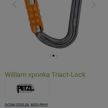
Preskoči
na
William vponka Triact-Lock
začetek
galerije
slik
OCENI IZDELEK. BODI PRVI!