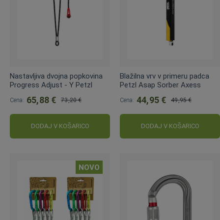
Nastavljiva dvojna popkovina
Blažilna vrv v primeru padca
Progress Adjust - Y Petzl
Petzl Asap Sorber Axess
65,88 €
44,95 €
Cena:
73,20 €
Cena:
49,95 €
Običajna
Običajna
cena:
cena:
DODAJ V KOŠARICO
DODAJ V KOŠARICO
NOVO