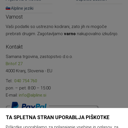
Alpline jeziki
Varnost
Vaši podatki so ustrezno kodirani, zato jih ni mogoče
prebrati drugim. Zagotavljamo
varno
nakupovalno izkušnjo.
Kontakt
Samana trgovina, zastopstvo d.o.o.
Britof 27
4000 Kranj, Slovenia - EU
Tel.:
040 754 760
pon. – pet. 8:00 – 15:00
E-mail:
info@alpline.si
TA SPLETNA STRAN UPORABLJA PIŠKOTKE
Piškotke uporabljamo za prilagajanje vsebine in oglasov, za