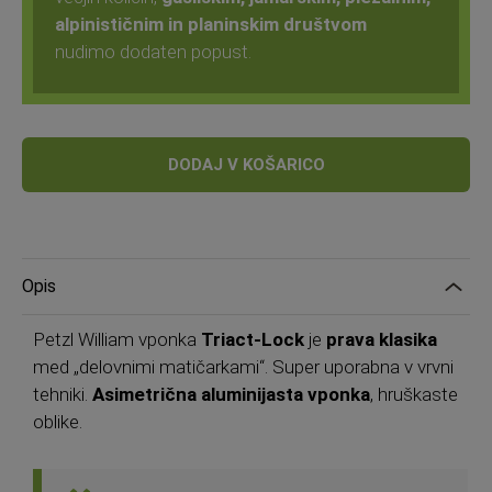
alpinističnim in planinskim društvom
nudimo dodaten popust.
DODAJ V KOŠARICO
Opis
Petzl William vponka
Triact-Lock
je
prava klasika
med „delovnimi matičarkami“. Super uporabna v vrvni
tehniki.
Asimetrična aluminijasta vponka
, hruškaste
oblike.