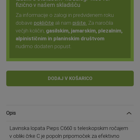
fizično v našem skladišču
Za informacije o zalogi in predvidenem roku
dobave
pokličite
ali nam
pišite.
Za naročila
večjih količin,
gasilskim, jamarskim, plezalnim,
alpinističnim in planinskim društvom
nudimo dodaten popust.
DODAJ V KOŠARICO
Opis
Lavinska lopata Pieps C660 s teleskopskim ročajem
v obliki črke C je popoln pripomoček za efektivno