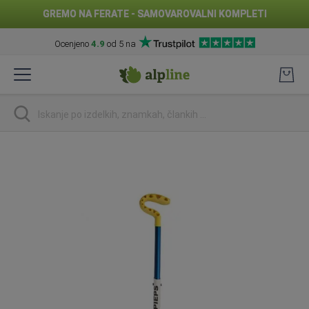
GREMO NA FERATE - SAMOVAROVALNI KOMPLETI
Ocenjeno
4.9
od 5 na
Preskoči
na
vsebino
Iskanje
Preskoči
na
konec
galerije
slik