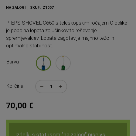
NA ZALOGI
SKU
Z1007
PIEPS
SHOVEL C660 s teleskopskim ročajem C oblike
je popolna lopata za učinkovito reševanje
spremljevalcev. Lopata zagotavlja majhno težo in
optimalno stabilnost.
Barva
Količina
70,00 €
Izdelki s statusom "na zalogi" niso vsi