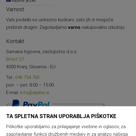
Alpline jeziki
Varnost
Vaši podatki so ustrezno kodirani, zato jih ni mogoče
prebrati drugim. Zagotavljamo
varno
nakupovalno izkušnjo.
Kontakt
Samana trgovina, zastopstvo d.o.o.
Britof 27
4000 Kranj, Slovenia - EU
Tel.:
040 754 760
pon. – pet. 8:00 – 15:00
E-mail:
info@alpline.si
TA SPLETNA STRAN UPORABLJA PIŠKOTKE
Piškotke uporabljamo za prilagajanje vsebine in oglasov, za
zagotavljanje funkcij družbenih medijev in za analizo našega