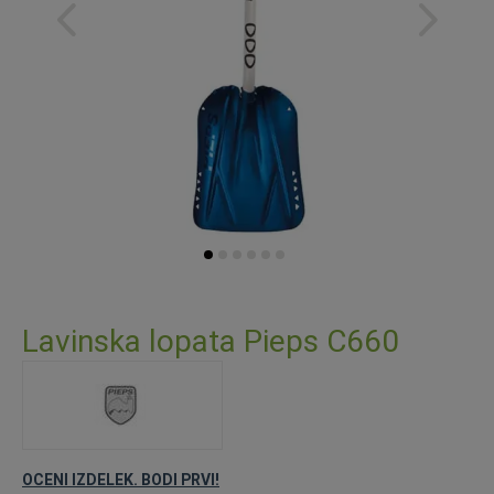
Preskoči
na
Lavinska lopata Pieps C660
začetek
galerije
slik
OCENI IZDELEK. BODI PRVI!