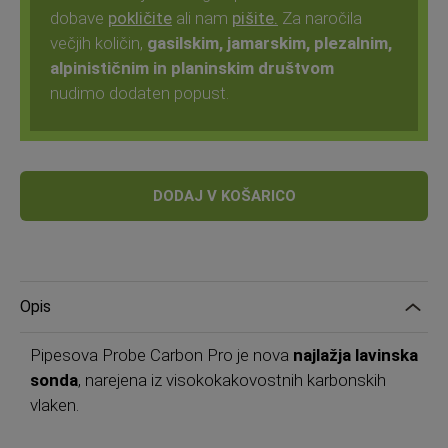
dobave
pokličite
ali nam
pišite.
Za naročila
večjih količin,
gasilskim, jamarskim, plezalnim,
alpinističnim in planinskim društvom
nudimo dodaten popust.
DODAJ V KOŠARICO
Opis
Pipesova Probe Carbon Pro je nova
najlažja lavinska
sonda
, narejena iz visokokakovostnih karbonskih
vlaken.