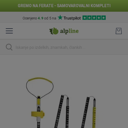
GREMO NA FERATE - SAMOVAROVALNI KOMPLETI
Ocenjeno
4.9
od 5 na
Preskoči
na
vsebino
Iskanje
Preskoči
na
konec
galerije
slik