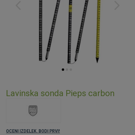
Preskoči
na
Lavinska sonda Pieps carbon
začetek
galerije
slik
OCENI IZDELEK. BODI PRVI!