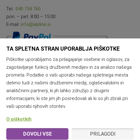
Tel.:
040 754 760
pon. – pet. 8:00 – 15:00
E-mail:
info@alpline.si
TA SPLETNA STRAN UPORABLJA PIŠKOTKE
Piškotke uporabljamo za prilagajanje vsebine in oglasov, za
zagotavljanje funkcij družbenih medijev in za analizo našega
prometa. Podatke o vaši uporabi našega spletnega mesta
delimo tudi z našimi družbenimi mediji, oglaševalskimi in
analitičnimi partnerji, ki jih lahko združijo z drugimi
informacijami, ki ste jim jih posredovali ali ki so jih zbrali pri
vaši uporabi njihovih storitev.
O piškotkih
DOVOLI VSE
PRILAGODI