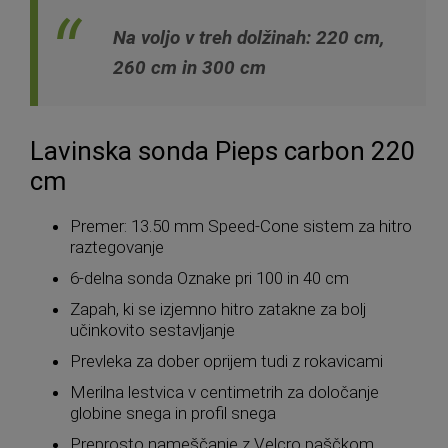
Na voljo v treh dolžinah: 220 cm,
260 cm in 300 cm
Lavinska sonda Pieps carbon 220
cm
Premer: 13.50 mm Speed-Cone sistem za hitro
raztegovanje
6-delna sonda Oznake pri 100 in 40 cm
Zapah, ki se izjemno hitro zatakne za bolj
učinkovito sestavljanje
Prevleka za dober oprijem tudi z rokavicami
Merilna lestvica v centimetrih za določanje
globine snega in profil snega
Preprosto nameščanje z Velcro paščkom