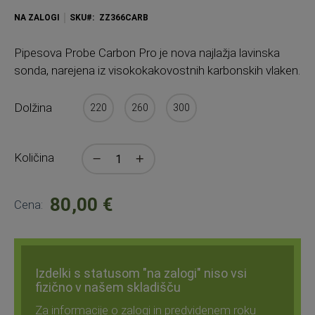
NA ZALOGI
SKU
ZZ366CARB
Pipesova
Probe Carbon Pro je nova najlažja lavinska
sonda, narejena iz visokokakovostnih karbonskih vlaken.
Dolžina
220
260
300
Količina
80,00 €
Cena:
Izdelki s statusom "na zalogi" niso vsi
fizično v našem skladišču
Za informacije o zalogi in predvidenem roku