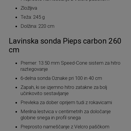
Zložljiva
Teža: 245 g
Dolžina: 220 cm
Lavinska sonda Pieps carbon 260
cm
Premer: 13.50 mm Speed-Cone sistem za hitro
raztegovanje
6-delna sonda Oznake pri 100 in 40 cm
Zapah, ki se izjemno hitro zatakne za bolj
učinkovito sestavljanje
Prevleka za dober oprijem tudi z rokavicami
Merilna lestvica v centimetrih za določanje
globine snega in profil snega
Preprosto nameščanje z Velcro paščkom