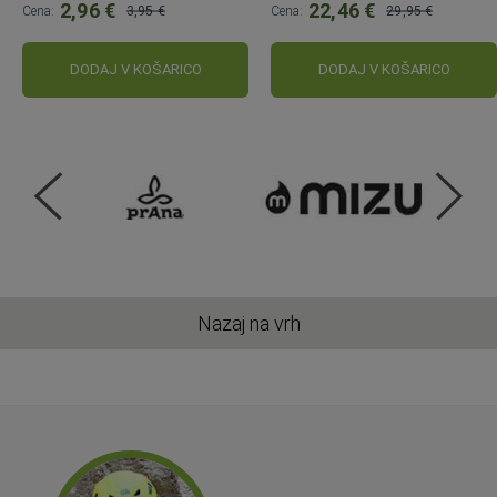
2,96 €
22,46 €
Cena:
3,95 €
Cena:
29,95 €
Običajna
Običajna
cena:
cena:
DODAJ V KOŠARICO
DODAJ V KOŠARICO
Nazaj na vrh