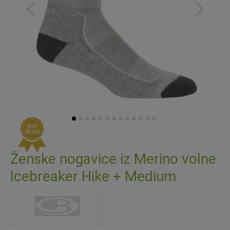
Preskoči
na
Ženske nogavice iz Merino volne
začetek
Icebreaker Hike + Medium
galerije
slik