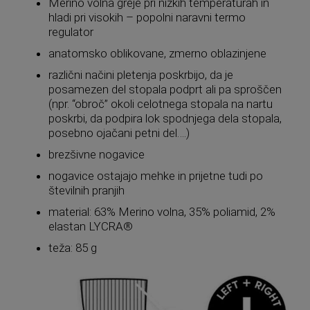
Merino volna greje pri nizkih temperaturah in
hladi pri visokih – popolni naravni termo
regulator
anatomsko oblikovane, zmerno oblazinjene
različni načini pletenja poskrbijo, da je
posamezen del stopala podprt ali pa sproščen
(npr. “obroč” okoli celotnega stopala na nartu
poskrbi, da podpira lok spodnjega dela stopala,
posebno ojačani petni del….)
brezšivne nogavice
nogavice ostajajo mehke in prijetne tudi po
številnih pranjih
material: 63% Merino volna, 35% poliamid, 2%
elastan LYCRA®
teža: 85 g