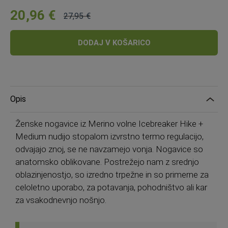
20,96 €
27,95 €
Cena:
Običajna
cena:
DODAJ V KOŠARICO
Opis
Ženske nogavice iz Merino volne Icebreaker Hike +
Medium nudijo stopalom izvrstno termo regulacijo,
odvajajo znoj, se ne navzamejo vonja. Nogavice so
anatomsko oblikovane. Postrežejo nam z srednjo
oblazinjenostjo, so izredno trpežne in so primerne za
celoletno uporabo, za potavanja, pohodništvo ali kar
za vsakodnevnjo nošnjo.