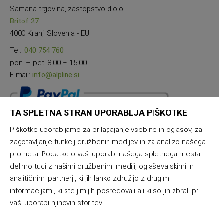
Samana trgovina, zastopstvo d.o.o.
Britof 27
4000 Kranj, Slovenia - EU
Tel.:
040 754 760
pon. – pet. 8:00 – 15:00
E-mail:
info@alpline.si
TA SPLETNA STRAN UPORABLJA PIŠKOTKE
Piškotke uporabljamo za prilagajanje vsebine in oglasov, za
zagotavljanje funkcij družbenih medijev in za analizo našega
prometa. Podatke o vaši uporabi našega spletnega mesta
delimo tudi z našimi družbenimi mediji, oglaševalskimi in
analitičnimi partnerji, ki jih lahko združijo z drugimi
informacijami, ki ste jim jih posredovali ali ki so jih zbrali pri
vaši uporabi njihovih storitev.