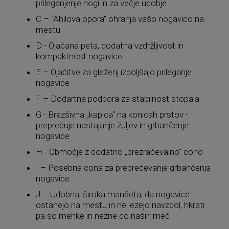
prileganjenje nogi in za večje udobje
C – “Ahilova opora” ohranja vašo nogavico na
mestu
D - Ojačana peta, dodatna vzdržljivost in
kompaktnost nogavice
E – Ojačitve za gleženj izboljšajo prileganje
nogavice
F – Dodartna podpora za stabilnost stopala
G - Brezšivna „kapica“ na konicah prstov -
preprečuje nastajanje žuljev in grbančenje
nogavice
H - Območje z dodatno „prezračevalno“ cono
I – Posebna cona za preprečevanje grbančenja
nogavice
J – Udobna, široka manšeta, da nogavice
ostanejo na mestu in ne lezejo navzdol, hkrati
pa so mehke in nežne do naših meč