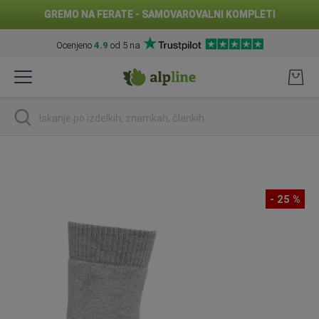
GREMO NA FERATE - SAMOVAROVALNI KOMPLETI
Ocenjeno
4.9
od 5 na
Preskoči
na
vsebino
Iskanje
Preskoči
na
konec
- 25 %
galerije
slik