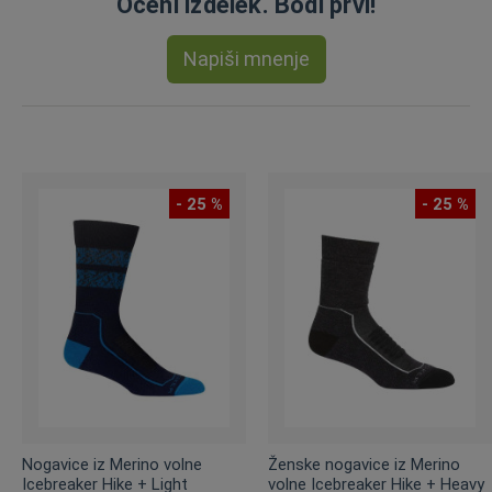
Oceni izdelek. Bodi prvi!
Napiši mnenje
- 25 %
- 25 %
Nogavice iz Merino volne
Ženske nogavice iz Merino
Icebreaker Hike + Light
volne Icebreaker Hike + Heavy