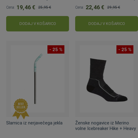
19,46 €
22,46 €
Cena:
25,95 €
Cena:
29,95 €
Običajna
Običajna
cena:
cena:
DODAJ V KOŠARICO
DODAJ V KOŠARICO
- 25 %
- 25 %
Slamica iz nerjavečega jekla
Ženske nogavice iz Merino
volne Icebreaker Hike + Heavy