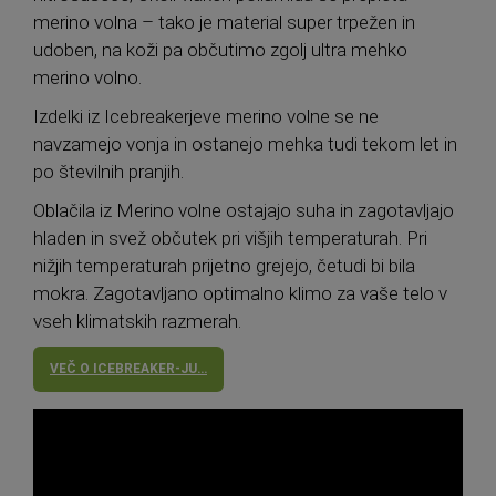
merino volna – tako je material super trpežen in
udoben, na koži pa občutimo zgolj ultra mehko
merino volno.
Izdelki iz Icebreakerjeve merino volne se ne
navzamejo vonja in ostanejo mehka tudi tekom let in
po številnih pranjih.
Oblačila iz Merino volne ostajajo suha in zagotavljajo
hladen in svež občutek pri višjih temperaturah. Pri
nižjih temperaturah prijetno grejejo, četudi bi bila
mokra. Zagotavljano optimalno klimo za vaše telo v
vseh klimatskih razmerah.
VEČ O ICEBREAKER-JU…