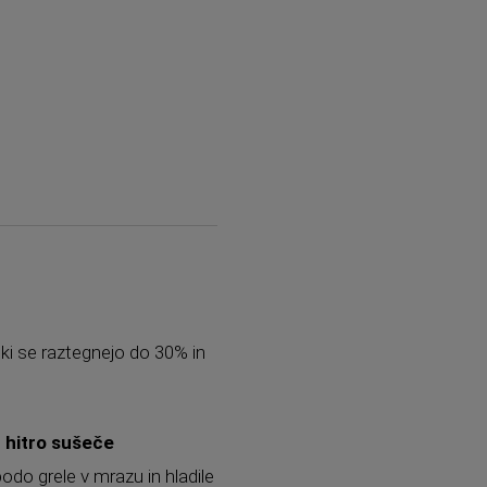
, ki se raztegnejo do 30% in
o
hitro sušeče
do grele v mrazu in hladile