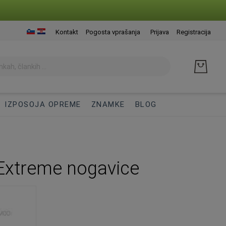
Presk
Kontakt
Pogosta vprašanja
Prijava
Registracija
na
vseb
IZPOSOJA OPREME
ZNAMKE
BLOG
Extreme nogavice