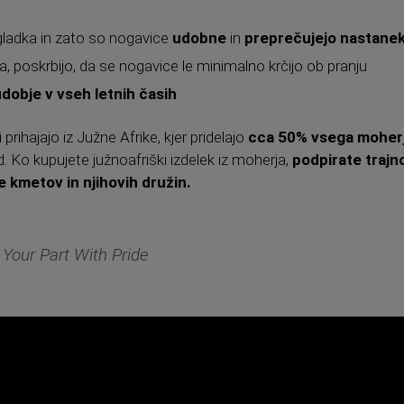
gladka in zato so nogavice
udobne
in
preprečujejo nastanek
, poskrbijo, da se nogavice le minimalno krčijo ob pranju
dobje v vseh letnih časih
rihajajo iz Južne Afrike, kjer pridelajo
cca 50% vsega moher
d. Ko kupujete južnoafriški izdelek iz moherja,
podpirate trajn
e kmetov in njihovih družin.
 Your Part With Pride