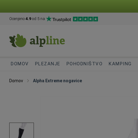
Ocenjeno
4.9
od 5 na
DOMOV
PLEZANJE
POHODNIŠTVO
KAMPING
Domov
Alpha Extreme nogavice
Preskoči
na
konec
galerije
slik