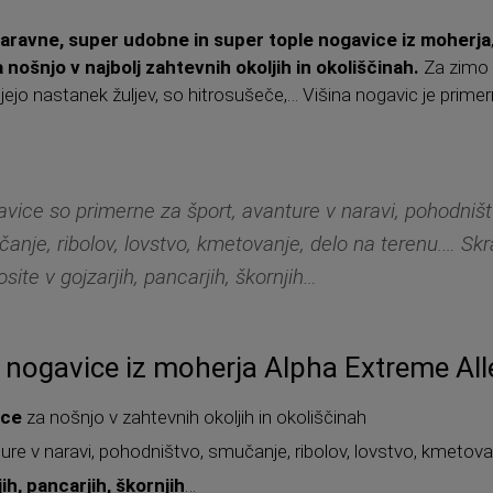
aravne, super udobne in super tople nogavice iz moherja
a nošnjo v najbolj zahtevnih okoljih in okoliščinah.
Za zimo 
jejo nastanek žuljev, so hitrosušeče,… Višina nogavic je primer
vice so primerne za šport, avanture v naravi, pohodništ
anje, ribolov, lovstvo, kmetovanje, delo na terenu.… Skr
nosite v gojzarjih, pancarjih, škornjih…
 nogavice iz moherja Alpha Extreme Al
ice
za nošnjo v zahtevnih okoljih in okoliščinah
ure v naravi, pohodništvo, smučanje, ribolov, lovstvo, kmetova
jih, pancarjih, škornjih
…