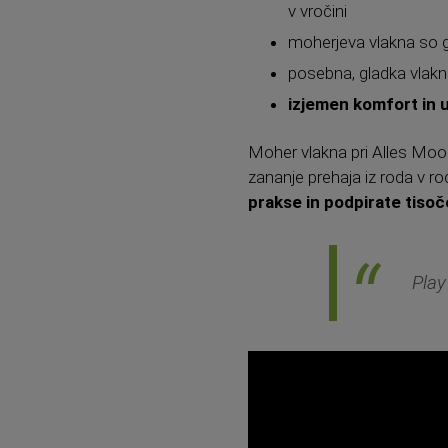
v vročini
moherjeva vlakna so 
posebna, gladka vlakna
izjemen komfort in u
Moher vlakna pri Alles Mooi p
zananje prehaja iz roda v ro
prakse in podpirate tisoč
Play