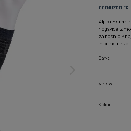
OCENI IZDELEK. 
Alpha
Extreme t
nogavice iz moh
za nošnjio v na
in primerne za 
Barva
Velikost
Količina