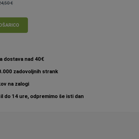
24,50 €
Običajna
cena:
OŠARICO
a dostava nad 40€
.000 zadovoljnih strank
ov na zalogi
l do 14 ure, odpremimo še isti dan