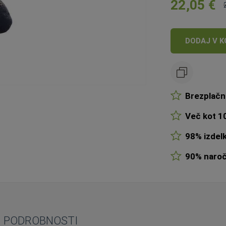
22,05 €
Cena:
DODAJ V K
Brezplačn
Več kot 10
98% izdelk
90% naroči
PODROBNOSTI