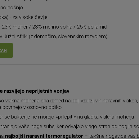
vno nošnjo
ka) - za visoke čevlje
 23% moher / 23% merino volna / 26% poliamid
 v Južni Afriki (z domačim, slovenskim razvojem)
CAH
e razvijejo neprijetnih vonjav
 so vlakna moherja ena izmed najbolj vzdržljivih naravnih vlaken
a povrnejo v osnovno obliko
ker se bakterije ne morejo »prilepiti« na gladka vlakna moherja
hranjajo vaše noge suhe, ker odvajajo vlago stran od nog in s
lna
najboljši naravni termoregulator
– takšne nogavice vas bo