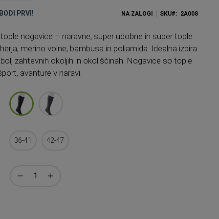
BODI PRVI!
NA ZALOGI
SKU
2A008
ople nogavice – naravne, super udobne in super tople
erja, merino volne, bambusa in poliamida. Idealna izbira
jbolj zahtevnih okoljih in okoliščinah. Nogavice so tople
šport, avanture v naravi.
36-41
42-47