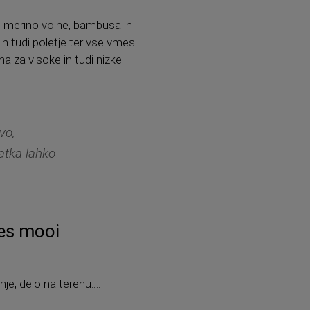
, merino volne, bambusa in
in tudi poletje ter vse vmes.
na za visoke in tudi nizke
vo,
atka lahko
les mooi
nje, delo na terenu.…