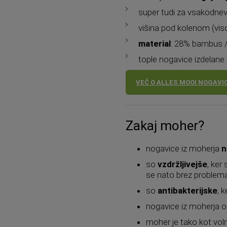
super tudi za vsakodne
višina pod kolenom (viso
material
: 28% bambus /
tople nogavice izdelane
VEČ O ALLES MOOI NOGAVI
Zakaj moher?
nogavice iz moherja
n
so
vzdržljivejše
, ker
se nato brez problem
so
antibakterijske
, 
nogavice iz moherja o
moher je tako kot vo