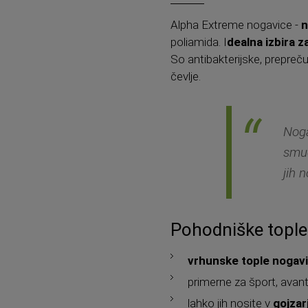
Alpha Extreme nogavice -
n
poliamida. I
dealna izbira z
So antibakterijske, prepreču
čevlje.
Noga
smuč
jih 
Pohodniške tople
vrhunske tople nogav
primerne za šport, avant
lahko jih nosite v
gojzar